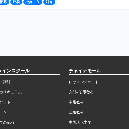
招募
评委
把好～关
刘海
ラインスクール
チャイナモール
・講師
レッスンチケット
カリキュラム
入門&初級教材
ソッド
中級教材
ラン
上級教材
での流れ
中国現代文学