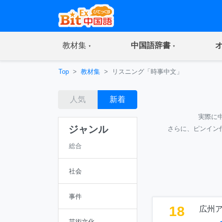
(current)
(current)
教材集
中国語辞書
Top
教材集
リスニング「時事中文」
人気
新着
実際に
ジャンル
さらに、ピンイン
総合
社会
事件
18
広州
芸術文化