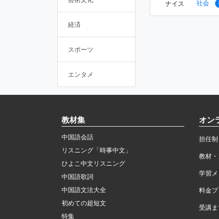
社会
ナイス
経済
スポーツ
エンタメ
教材集
オン
中国語会話
担任制
リスニング「時事中文」
教材・
ひよこ中文リスニング
学習メ
中国語歌詞
中国語文法大全
料金プ
初めての超短文
受講ま
特集