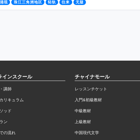
涌现
珠江三角洲地区
轻轨
往来
无疑
ラインスクール
チャイナモール
・講師
レッスンチケット
カリキュラム
入門&初級教材
ソッド
中級教材
ラン
上級教材
での流れ
中国現代文学