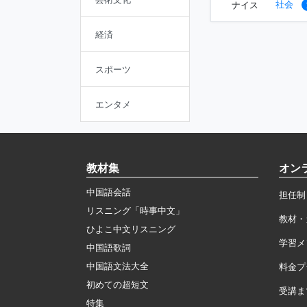
社会
ナイス
経済
スポーツ
エンタメ
教材集
オン
中国語会話
担任制
リスニング「時事中文」
教材・
ひよこ中文リスニング
学習メ
中国語歌詞
中国語文法大全
料金プ
初めての超短文
受講ま
特集