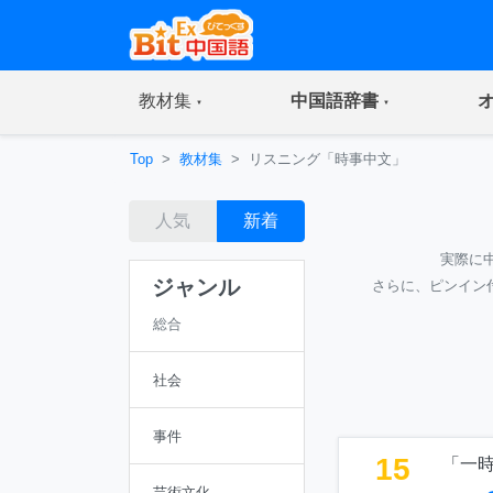
(current)
(current)
教材集
中国語辞書
Top
教材集
リスニング「時事中文」
人気
新着
実際に
ジャンル
さらに、ピンイン
総合
社会
事件
15
「一
芸術文化