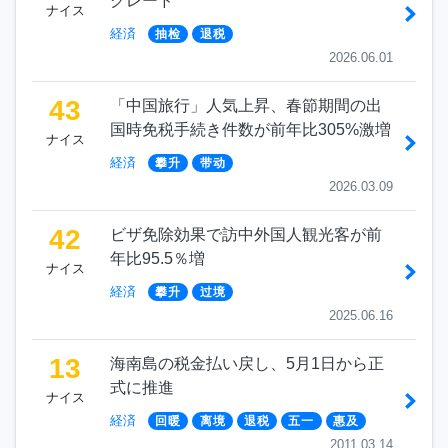
グレード
ナイス
経済
抽检
退税
2026.06.01
43
「中国旅行」人気上昇、春節期間の出
国時免税手続き件数が前年比305%激増
ナイス
経済
攀升
带动
2026.03.09
42
ビザ免除効果で訪中外国人観光客が前
年比95.5％増
ナイス
経済
攀升
过境
2025.06.16
13
海南島の税金払い戻し、5月1日から正
式に推進
ナイス
経済
回暖
离境
退税
五一
惠及
2011.03.14