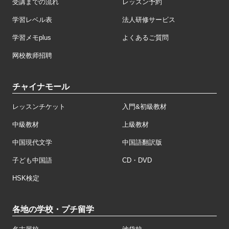
受講までの流れ
レッスン予約
学習レベル表
法人研修サービス
学習メモplus
よくあるご質問
网校教师招聘
チャイナモール
レッスンチケット
入門&初級教材
中級教材
上級教材
中国現代文学
中国語翻訳版
子ども中国語
CD・DVD
HSK検定
各地の学校・プチ留学