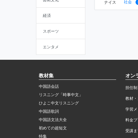
社会
ナイス
経済
スポーツ
エンタメ
教材集
オン
中国語会話
担任制
リスニング「時事中文」
教材・
ひよこ中文リスニング
学習メ
中国語歌詞
中国語文法大全
料金プ
初めての超短文
受講ま
特集