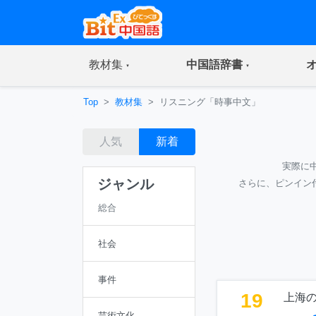
(current)
(current)
教材集
中国語辞書
Top
教材集
リスニング「時事中文」
人気
新着
実際に
ジャンル
さらに、ピンイン
総合
社会
事件
19
上海
芸術文化