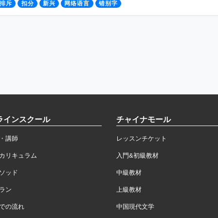
排斥
扣分
新兴
网络语言
错别字
ラインスクール
チャイナモール
・講師
レッスンチケット
カリキュラム
入門&初級教材
ソッド
中級教材
ラン
上級教材
での流れ
中国現代文学