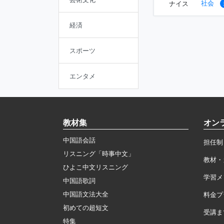
社会
ナイス
経済
スポーツ
エンタメ
教材集
オン
中国語会話
担任制
リスニング「時事中文」
教材・
ひよこ中文リスニング
学習メ
中国語歌詞
中国語文法大全
料金プ
初めての超短文
受講ま
特集