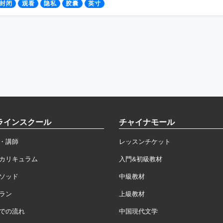
封闭
观看
隐私
胶囊
英寸
ラインスクール
チャイナモール
・講師
レッスンチケット
カリキュラム
入門&初級教材
ソッド
中級教材
ラン
上級教材
での流れ
中国現代文学