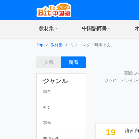
(current)
(current)
教材集
中国語辞書
Top
教材集
リスニング「時事中文」
人気
新着
実際に
ジャンル
さらに、ピンイン
総合
社会
事件
19
済南
芸術文化