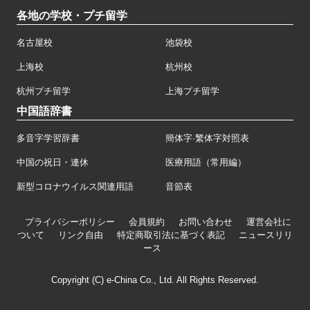
各地の学校・プチ留学
名古屋校
池袋校
上海校
杭州校
杭州プチ留学
上海プチ留学
中国語辞書
多音字学習辞書
簡体字·繁体字対照表
中国の祝日・連休
医療用語（常用編）
新型コロナウイルス関連用語
音節表
プライバシーポリシー
会員規約
お問い合わせ
運営会社に
ついて
リンク自由
特定商取引法に基づく表記
ニュースリリ
ース
Copyright (C) e-China Co., Ltd. All Rights Reserved.