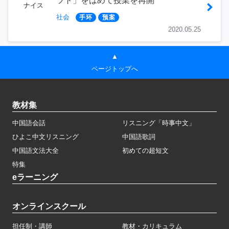
ツト」をはめて授業を再開
ナイス
社会
手环
预案
2020.05.25
▲
ページトップへ
教材集
中国語会話
リスニング「時事中文」
ひよこ中文リスニング
中国語歌詞
中国語文法大全
初めての超短文
特集
eラーニング
オンラインスクール
担任制・講師
教材・カリキュラム