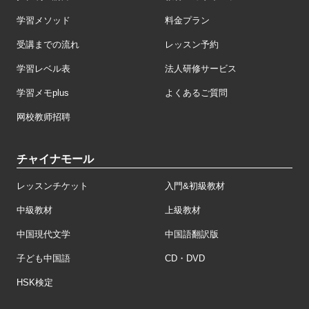
学習メソッド
料金プラン
受講までの流れ
レッスン予約
学習レベル表
法人研修サービス
学習メモplus
よくあるご質問
网校教师招聘
チャイナモール
レッスンチケット
入門&初級教材
中級教材
上級教材
中国現代文学
中国語翻訳版
子ども中国語
CD・DVD
HSK検定