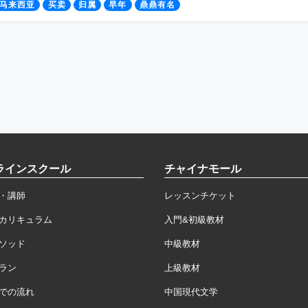
马来西亚
买卖
归属
早年
鼎鼎有名
ラインスクール
チャイナモール
・講師
レッスンチケット
カリキュラム
入門&初級教材
ソッド
中級教材
ラン
上級教材
での流れ
中国現代文学