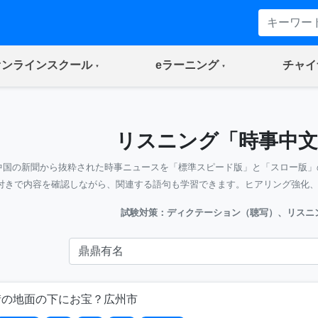
(current)
(current)
オンラインスクール
eラーニング
チャイ
リスニング「時事中文
中国の新聞から抜粋された時事ニュースを「標準スピード版」と「スロー版」
付きで内容を確認しながら、関連する語句も学習できます。ヒアリング強化
試験対策：ディクテーション（聴写）、リスニ
街の地面の下にお宝？広州市