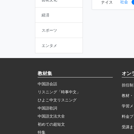
社会
ナイス
経済
スポーツ
エンタメ
教材集
オン
中国語会話
担任制
リスニング「時事中文」
教材・
ひよこ中文リスニング
学習メ
中国語歌詞
中国語文法大全
料金プ
初めての超短文
受講ま
特集