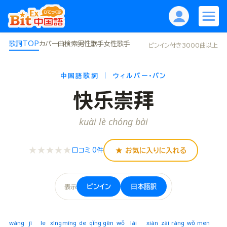
歌詞TOP
カバー曲
検索
男性歌手
女性歌手
ピンイン付き3000曲以上
中国語歌詞 ｜ ウィルバー・パン
快乐崇拜
kuài lè chóng bài
★★★★★
★ お気に入りに入れる
口コミ 0件
ピンイン
日本語訳
表示
wàng
jì
le
xìng
míng
de
qǐng
gēn
wǒ
lái
xiàn
zài
ràng
wǒ
men