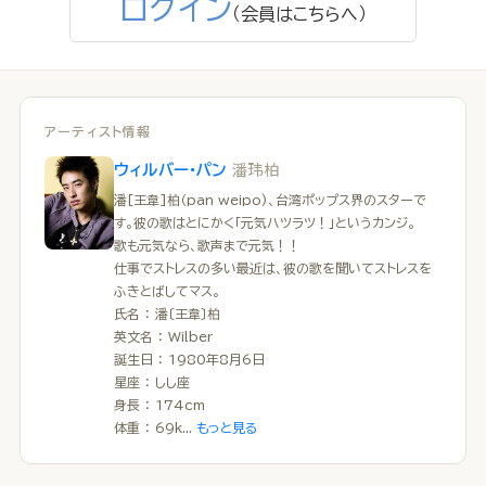
ログイン
（会員はこちらへ）
アーティスト情報
潘玮柏
ウィルバー・パン
潘[王韋]柏（pan weipo)、台湾ポップス界のスターで
す。彼の歌はとにかく「元気ハツラツ！」というカンジ。
歌も元気なら、歌声まで元気！！
仕事でストレスの多い最近は、彼の歌を聞いてストレスを
ふきとばしてマス。
氏名 ： 潘〔王韋〕柏
英文名 ： Wilber
誕生日 ： 1980年8月6日
星座 ： しし座
身長 ： 174cm
体重 ： 69k...
もっと見る