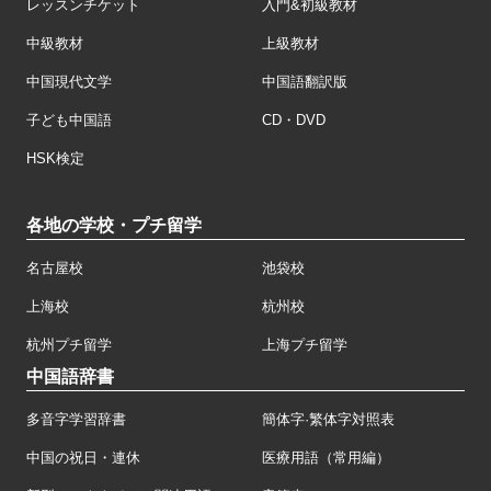
レッスンチケット
入門&初級教材
中級教材
上級教材
中国現代文学
中国語翻訳版
子ども中国語
CD・DVD
HSK検定
各地の学校・プチ留学
名古屋校
池袋校
上海校
杭州校
杭州プチ留学
上海プチ留学
中国語辞書
多音字学習辞書
簡体字·繁体字対照表
中国の祝日・連休
医療用語（常用編）