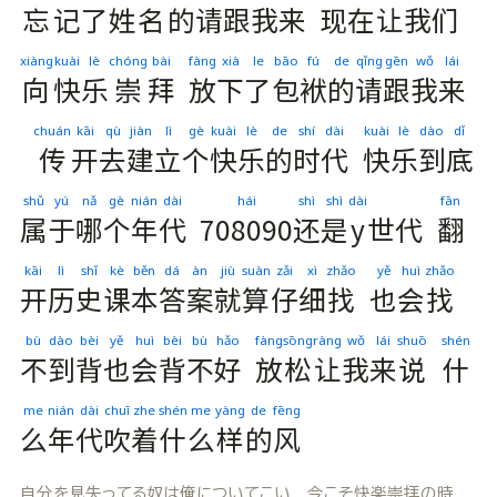
忘
记
了
姓
名
的
请
跟
我
来
现
在
让
我
们
xiàng
kuài
lè
chóng
bài
fàng
xià
le
bāo
fú
de
qǐng
gēn
wǒ
lái
向
快
乐
崇
拜
放
下
了
包
袱
的
请
跟
我
来
chuán
kāi
qù
jiàn
lì
gè
kuài
lè
de
shí
dài
kuài
lè
dào
dǐ
传
开
去
建
立
个
快
乐
的
时
代
快
乐
到
底
shǔ
yú
nǎ
gè
nián
dài
hái
shì
shì
dài
fān
属
于
哪
个
年
代
708090
还
是
y
世
代
翻
kāi
lì
shǐ
kè
běn
dá
àn
jiù
suàn
zǎi
xì
zhǎo
yě
huì
zhǎo
开
历
史
课
本
答
案
就
算
仔
细
找
也
会
找
bù
dào
bèi
yě
huì
bèi
bù
hǎo
fàng
sōng
ràng
wǒ
lái
shuō
shén
不
到
背
也
会
背
不
好
放
松
让
我
来
说
什
me
nián
dài
chuī
zhe
shén
me
yàng
de
fēng
么
年
代
吹
着
什
么
样
的
风
自分を見失ってる奴は俺についてこい 今こそ快楽崇拝の時