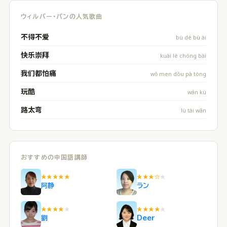
ウィルバー・パンの人気歌曲
不得不爱
bù dé bù ài
快乐崇拜
kuài lè chóng bài
我们都怕痛
wǒ men dōu pà tòng
玩酷
wán kù
路太弯
lù tài wān
おすすめの中国語講師
★★★★★
★★★☆
★
阿静
ラン
★★★★
★
★★★★
★
劉
Deer