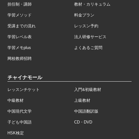
担任制・講師
教材・カリキュラム
学習メソッド
料金プラン
受講までの流れ
レッスン予約
学習レベル表
法人研修サービス
学習メモplus
よくあるご質問
网校教师招聘
チャイナモール
レッスンチケット
入門&初級教材
中級教材
上級教材
中国現代文学
中国語翻訳版
子ども中国語
CD・DVD
HSK検定