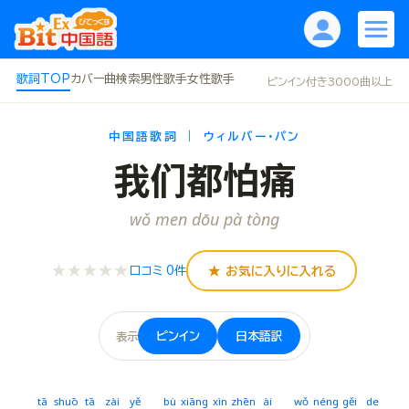
歌詞TOP
カバー曲
検索
男性歌手
女性歌手
ピンイン付き3000曲以上
中国語歌詞 ｜ ウィルバー・パン
我们都怕痛
wǒ men dōu pà tòng
★★★★★
★ お気に入りに入れる
口コミ 0件
ピンイン
日本語訳
表示
tā
shuō
tā
zài
yě
bù
xiāng
xìn
zhēn
ài
wǒ
néng
gěi
de