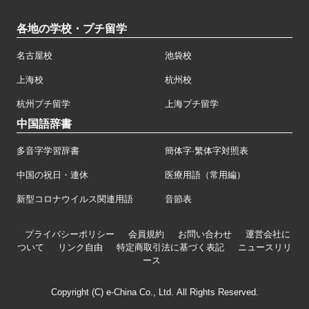
各地の学校・プチ留学
名古屋校
池袋校
上海校
杭州校
杭州プチ留学
上海プチ留学
中国語辞書
多音字学習辞書
簡体字·繁体字対照表
中国の祝日・連休
医療用語（常用編）
新型コロナウイルス関連用語
音節表
プライバシーポリシー
会員規約
お問い合わせ
運営会社に
ついて
リンク自由
特定商取引法に基づく表記
ニュースリリ
ース
Copyright (C) e-China Co., Ltd. All Rights Reserved.