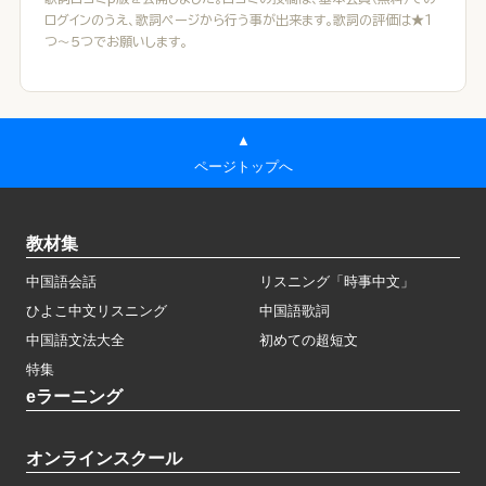
ログインのうえ、歌詞ページから行う事が出来ます。歌詞の評価は★１
つ～５つでお願いします。
▲
ページトップへ
教材集
中国語会話
リスニング「時事中文」
ひよこ中文リスニング
中国語歌詞
中国語文法大全
初めての超短文
特集
eラーニング
オンラインスクール