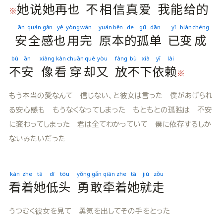
她
说
她
再
也
不
相
信
真
爱
我
能
给
的
※
ān
quán
gǎn
yě
yòng
wán
yuán
běn
de
gū
dān
yǐ
biàn
chéng
安
全
感
也
用
完
原
本
的
孤
单
已
变
成
bù
ān
xiàng
kàn
chuān
què
yòu
fàng
bù
xià
yī
lài
不
安
像
看
穿
却
又
放
不
下
依
赖
※
もう本当の愛なんて 信じない、と彼女は言った 僕があげられ
る安心感も もうなくなってしまった もともとの孤独は 不安
に変わってしまった 君は全てわかっていて 僕に依存するしか
ないみたいだった
kàn
zhe
tā
dī
tóu
yǒng
gǎn
qiān
zhe
tā
jiù
zǒu
看
着
她
低
头
勇
敢
牵
着
她
就
走
うつむく彼女を見て 勇気を出してその手をとった