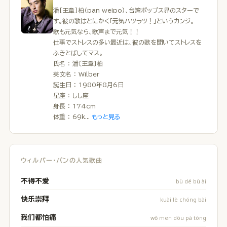
潘[王韋]柏（pan weipo)、台湾ポップス界のスターで
す。彼の歌はとにかく「元気ハツラツ！」というカンジ。
歌も元気なら、歌声まで元気！！
仕事でストレスの多い最近は、彼の歌を聞いてストレスを
ふきとばしてマス。
氏名 ： 潘〔王韋〕柏
英文名 ： Wilber
誕生日 ： 1980年8月6日
星座 ： しし座
身長 ： 174cm
体重 ： 69k...
もっと見る
ウィルバー・パンの人気歌曲
不得不爱
bù dé bù ài
快乐崇拜
kuài lè chóng bài
我们都怕痛
wǒ men dōu pà tòng