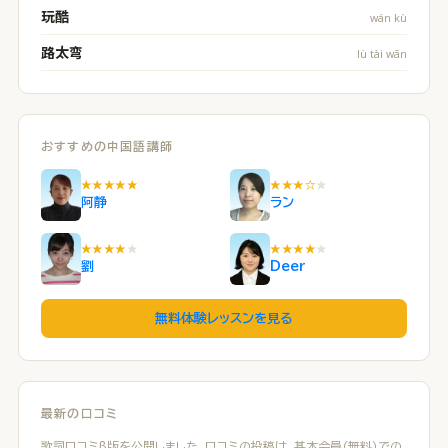
玩酷
wán kù
路太弯
lù tài wān
おすすめの中国語講師
★★★★★
★★★☆
★
阿静
ラン
★★★★
★
★★★★
★
劉
Deer
無料体験レッスンを見る
最新の口コミ
歌詞口コミβ版を公開しました。口コミの投稿は、基本会員（無料）での