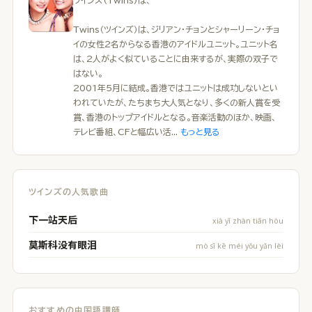
ツインズ(Twins)は、
Twins（ツインズ）は、ジリアン・チョンとシャーリーン・チョ
イの女性2名からなる香港のアイドルユニット。ユニット名
は、2人がよく似ていることに由来するが、実際の双子で
はない。
2001年5月に結成。香港ではユニットは成功しないとい
われていたが、たちまち大人気となり、多くの新人賞を受
賞、香港のトップアイドルとなる。音楽活動のほか、映画、
テレビ番組、CFと幅広い活...
もっと見る
ツインズの人気歌曲
下一站天后
xià yī zhàn tiān hòu
莫斯科没有眼泪
mò sī kē méi yǒu yǎn lèi
おすすめの中国語講師