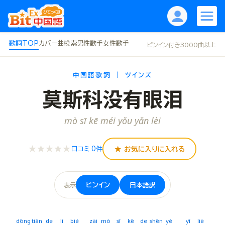
歌詞TOP
カバー曲
検索
男性歌手
女性歌手
ピンイン付き3000曲以上
中国語歌詞 ｜ ツインズ
莫斯科没有眼泪
mò sī kē méi yǒu yǎn lèi
★★★★★
★ お気に入りに入れる
口コミ 0件
ピンイン
日本語訳
表示
dōng
tiān
de
lí
bié
zài
mò
sī
kē
de
shēn
yè
yī
liè