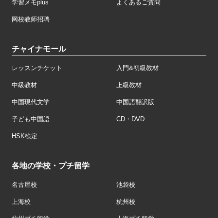
学習メモplus
よくあるご質問
网校教师招聘
チャイナモール
レッスンチケット
入門&初級教材
中級教材
上級教材
中国現代文学
中国語翻訳版
子ども中国語
CD・DVD
HSK検定
各地の学校・プチ留学
名古屋校
池袋校
上海校
杭州校