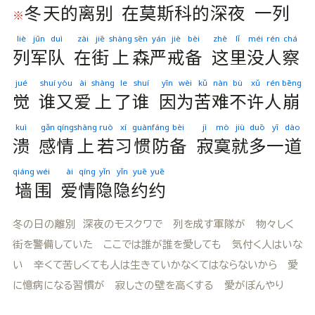
冬
天
的
离
别
在
莫
斯
科
的
深
夜
一
列
※
liè
jūn
duì
zài
jiē
shàng
sēn
yán
jiè
bèi
zhè
lǐ
méi
rén
chá
列
军
队
在
街
上
森
严
戒
备
这
里
没
人
察
jué
shuí
yòu
ài
shàng
le
shuí
yīn
wèi
kǔ
nàn
bù
xǔ
rén
bēng
觉
谁
又
爱
上
了
谁
因
为
苦
难
不
许
人
崩
kuì
gǎn
qíng
shàng
ruò
xí
guàn
fáng
bèi
jì
mò
jiù
duō
yī
dào
溃
感
情
上
若
习
惯
防
备
寂
寞
就
多
一
道
qiáng
wéi
ài
qíng
yǐn
yǐn
yuē
yuē
墙
围
爱
情
隐
隐
约
约
冬の日の離別 深夜のモスクワで 列を成す軍隊が 物々しく
街を警備していた ここでは誰が誰を愛しても 気付く人はいな
い 辛くて苦しくても人は生きていかなくてはならないから 愛
に憶病になる習慣が 寂しさの壁を高くする 愛がぼんやり