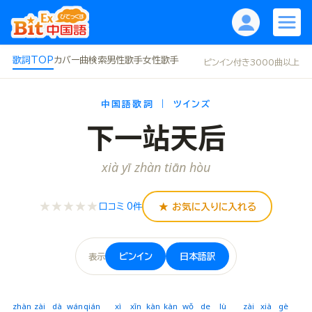
歌詞TOP
カバー曲
検索
男性歌手
女性歌手
ピンイン付き3000曲以上
中国語歌詞 ｜ ツインズ
下一站天后
xià yī zhàn tiān hòu
★★★★★
★ お気に入りに入れる
口コミ 0件
ピンイン
日本語訳
表示
zhàn
zài
dà
wán
qián
xì
xīn
kàn
kàn
wǒ
de
lù
zài
xià
gè