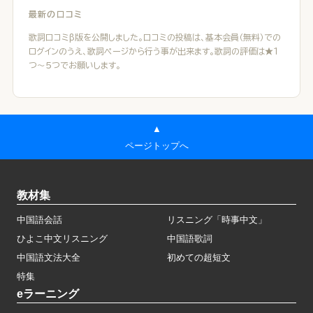
最新の口コミ
歌詞口コミβ版を公開しました。口コミの投稿は、基本会員（無料）での
ログインのうえ、歌詞ページから行う事が出来ます。歌詞の評価は★１
つ～５つでお願いします。
▲
ページトップへ
教材集
中国語会話
リスニング「時事中文」
ひよこ中文リスニング
中国語歌詞
中国語文法大全
初めての超短文
特集
eラーニング