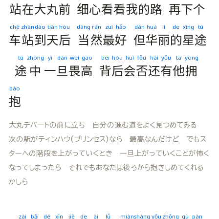
站
在
大
丸
前
细
心
看
看
我
的
路
再
下
个
chē
zhàn
dào
tiān
hòu
dāng
rán
zuì
hǎo
dàn
huá
lì
de
xīng
tú
车
站
到
天
后
当
然
最
好
但
华
丽
的
星
途
tú
zhōng
yī
dàn
wèi
gāo
bèi
hòu
huì
fǒu
hái
yǒu
tā
yōng
途
中
一
旦
畏
高
背
后
会
否
还
有
他
拥
bào
抱
大丸デパートの前に立ち 自分の進む道をよく見つめてみる
次の駅がティンハウ(プリンセス)なら 最高なんだけど でもス
ターへの階段を上がっていくとき 一旦上がっていくことが怖く
なってしまったら それでもあなたは後ろから抱きしめてくれる
かしら
zài
bǎi
dé
xīn
jiē
de
ài
lǚ
miàn
shàng
yǒu
zhǒng
gù
pàn