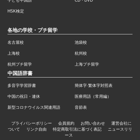
子ども中国語
CD・DVD
HSK検定
各地の学校・プチ留学
名古屋校
池袋校
上海校
杭州校
杭州プチ留学
上海プチ留学
中国語辞書
多音字学習辞書
簡体字·繁体字対照表
中国の祝日・連休
医療用語（常用編）
新型コロナウイルス関連用語
音節表
プライバシーポリシー
会員規約
お問い合わせ
運営会社に
ついて
リンク自由
特定商取引法に基づく表記
ニュースリリ
ース