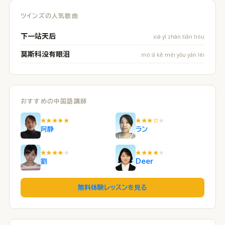
ツインズの人気歌曲
下一站天后
xià yī zhàn tiān hòu
莫斯科没有眼泪
mò sī kē méi yǒu yǎn lèi
おすすめの中国語講師
★★★★★
★★★☆
★
阿静
ラン
★★★★
★
★★★★
★
劉
Deer
無料体験レッスンを見る