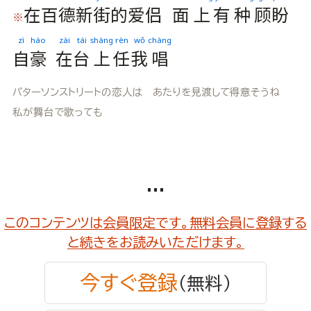
在
百
德
新
街
的
爱
侣
面
上
有
种
顾
盼
※
zì
háo
zài
tái
shàng
rèn
wǒ
chàng
自
豪
在
台
上
任
我
唱
パターソンストリートの恋人は あたりを見渡して得意そうね
私が舞台で歌っても
...
このコンテンツは会員限定です。無料会員に登録する
と続きをお読みいただけます。
今すぐ登録
（無料）