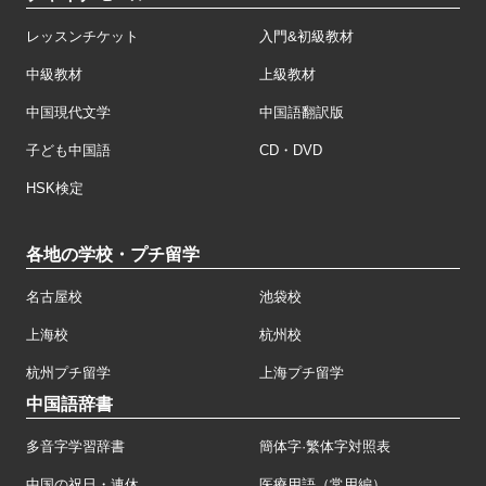
チャイナモール
レッスンチケット
入門&初級教材
中級教材
上級教材
中国現代文学
中国語翻訳版
子ども中国語
CD・DVD
HSK検定
各地の学校・プチ留学
名古屋校
池袋校
上海校
杭州校
杭州プチ留学
上海プチ留学
中国語辞書
多音字学習辞書
簡体字·繁体字対照表