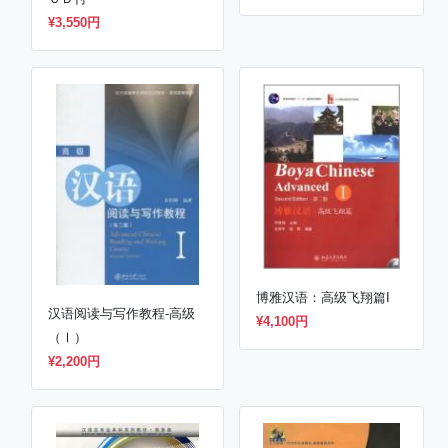
ＣＤ付
¥3,550円
博雅汉语：高级飞翔篇I
汉语阅读与写作教程-高级
¥4,100円
（Ⅰ）
¥2,200円