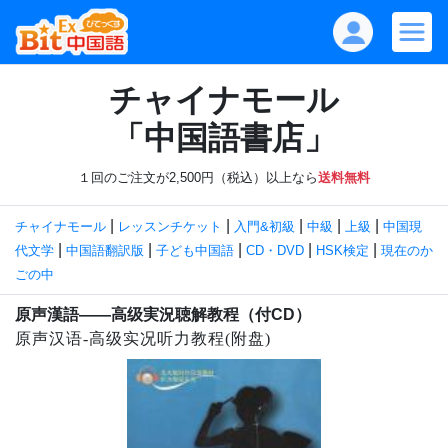
チャイナモール
「中国語書店」
１回のご注文が2,500円（税込）以上なら
送料無料
|
|
|
|
|
チャイナモール
レッスンチケット
入門&初級
中級
上級
中国現
|
|
|
|
|
代文学
中国語翻訳版
子ども中国語
CD・DVD
HSK検定
現在のか
ごの中
原声漢語——高级実況聴解教程（付CD）
原声汉语-高级实况听力教程(附盘)