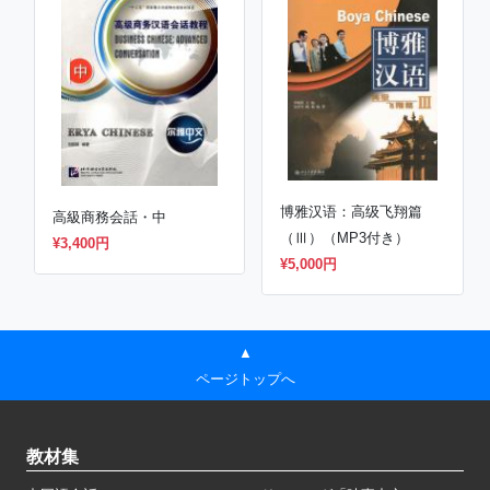
博雅汉语：高级飞翔篇
高級商務会話・中
（Ⅲ）（MP3付き）
¥3,400円
¥5,000円
▲
ページトップへ
教材集