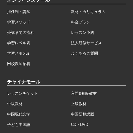
オンラインスクール
担任制・講師
教材・カリキュラム
学習メソッド
料金プラン
受講までの流れ
レッスン予約
学習レベル表
法人研修サービス
学習メモplus
よくあるご質問
网校教师招聘
チャイナモール
レッスンチケット
入門&初級教材
中級教材
上級教材
中国現代文学
中国語翻訳版
子ども中国語
CD・DVD