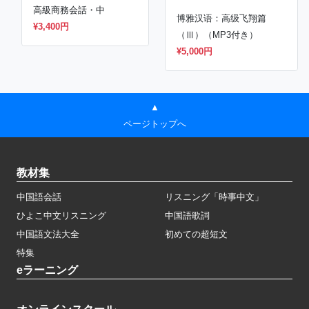
高級商務会話・中
博雅汉语：高级飞翔篇
¥3,400円
（Ⅲ）（MP3付き）
¥5,000円
▲
ページトップへ
教材集
中国語会話
リスニング「時事中文」
ひよこ中文リスニング
中国語歌詞
中国語文法大全
初めての超短文
特集
eラーニング