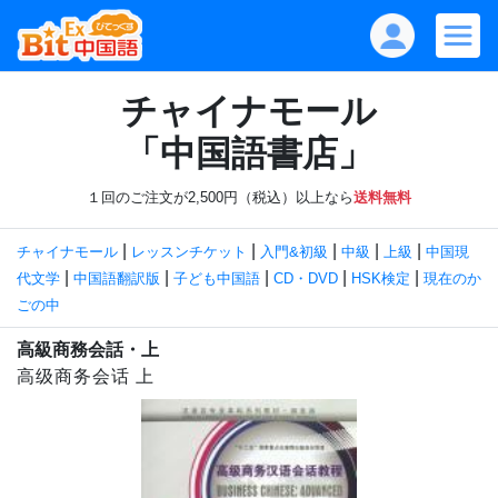
チャイナモール
「中国語書店」
１回のご注文が2,500円（税込）以上なら
送料無料
|
|
|
|
|
チャイナモール
レッスンチケット
入門&初級
中級
上級
中国現
|
|
|
|
|
代文学
中国語翻訳版
子ども中国語
CD・DVD
HSK検定
現在のか
ごの中
高級商務会話・上
高级商务会话 上