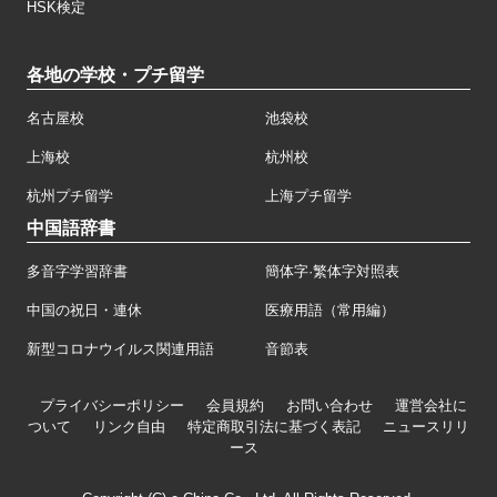
HSK検定
各地の学校・プチ留学
名古屋校
池袋校
上海校
杭州校
杭州プチ留学
上海プチ留学
中国語辞書
多音字学習辞書
簡体字·繁体字対照表
中国の祝日・連休
医療用語（常用編）
新型コロナウイルス関連用語
音節表
プライバシーポリシー
会員規約
お問い合わせ
運営会社に
ついて
リンク自由
特定商取引法に基づく表記
ニュースリリ
ース