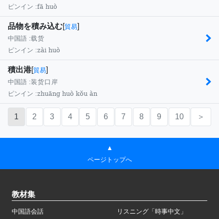
fā huò
ピンイン :
品物を積み込む
[
]
貿易
中国語 :
载货
zài huò
ピンイン :
積出港
[
]
貿易
中国語 :
装货口岸
zhuāng huò kǒu àn
ピンイン :
1
2
3
4
5
6
7
8
9
10
＞
▲
ページトップへ
教材集
中国語会話
リスニング「時事中文」