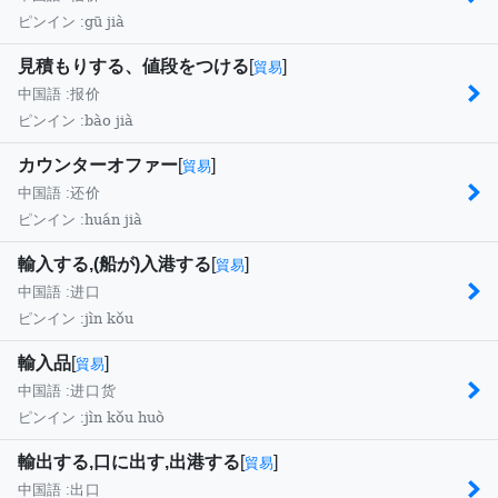
gū jià
ピンイン :
見積もりする、値段をつける
[
]
貿易
中国語 :
报价
bào jià
ピンイン :
カウンターオファー
[
]
貿易
中国語 :
还价
huán jià
ピンイン :
輸入する,(船が)入港する
[
]
貿易
中国語 :
进口
jìn kǒu
ピンイン :
輸入品
[
]
貿易
中国語 :
进口货
jìn kǒu huò
ピンイン :
輸出する,口に出す,出港する
[
]
貿易
中国語 :
出口