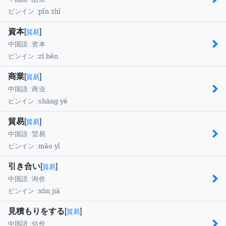
pǐn zhì
ピンイン :
資本
[
]
貿易
中国語 :
资本
zī běn
ピンイン :
商業
[
]
貿易
中国語 :
商业
shāng yè
ピンイン :
貿易
[
]
貿易
中国語 :
贸易
mào yì
ピンイン :
引き合い
[
]
貿易
中国語 :
询价
xún jià
ピンイン :
見積もりをする
[
]
貿易
中国語 :
估价