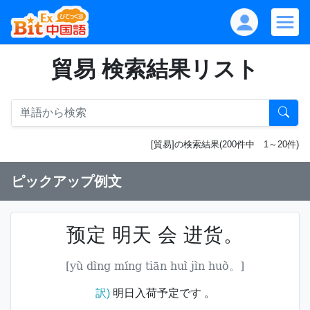
貿易 検索結果リスト
[貿易]の検索結果(200件中 1～20件)
ピックアップ例文
预定 明天 会 进货。
[yù dìng míng tiān huì jìn huò。]
訳)
明日入荷予定です 。