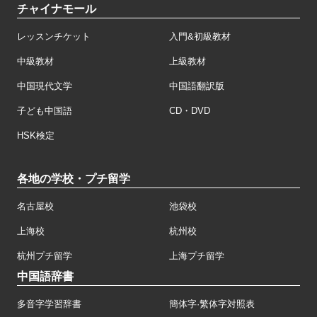
チャイナモール
レッスンチケット
入門&初級教材
中級教材
上級教材
中国現代文学
中国語翻訳版
子ども中国語
CD・DVD
HSK検定
各地の学校・プチ留学
名古屋校
池袋校
上海校
杭州校
杭州プチ留学
上海プチ留学
中国語辞書
多音字学習辞書
簡体字·繁体字対照表