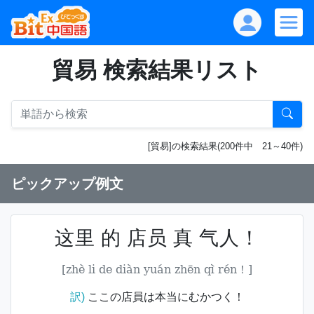
貿易 検索結果リスト
[貿易]の検索結果(200件中 21～40件)
ピックアップ例文
这里 的 店员 真 气人！
[zhè li de diàn yuán zhēn qì rén！]
訳)
ここの店員は本当にむかつく！