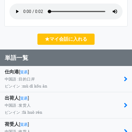
★マイ会話に入れる
単語一覧
仕向港
[
]
貿易
中国語 :
目的口岸
mù dì kǒu àn
ピンイン :
出荷人
[
]
貿易
中国語 :
发货人
fā huò rén
ピンイン :
荷受人
[
]
貿易
中国語 :
收货人