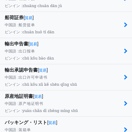
zhuāng chuán dān jù
ピンイン :
船荷証券
[
]
貿易
中国語 :
船货提单
chuán huò tí dān
ピンイン :
輸出申告書
[
]
貿易
中国語 :
出口报单
chū kǒu bào dān
ピンイン :
輸出承認申告書
[
]
貿易
中国語 :
出口许可申请书
chū kǒu xǔ kě shēn qǐng shū
ピンイン :
原産地証明書
[
]
貿易
中国語 :
原产地证明书
yuán chǎn dì zhèng míng shū
ピンイン :
パッキング・リスト
[
]
貿易
中国語 :
装箱单