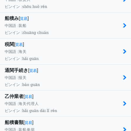
shōu huò rén
ピンイン :
船積み
[
]
貿易
中国語 :
装船
zhuāng chuán
ピンイン :
税関
[
]
貿易
中国語 :
海关
hǎi guān
ピンイン :
通関手続き
[
]
貿易
中国語 :
报关
bào guān
ピンイン :
乙仲業者
[
]
貿易
中国語 :
海关代理人
hǎi guān dài lǐ rén
ピンイン :
船積書類
[
]
貿易
中国語 :
装船单据