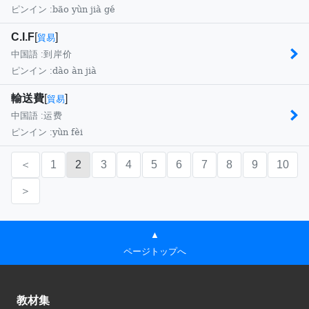
bāo yùn jià gé
ピンイン :
C.I.F
[
]
貿易
中国語 :
到岸价
dào àn jià
ピンイン :
輸送費
[
]
貿易
中国語 :
运费
yùn fèi
ピンイン :
＜
1
2
3
4
5
6
7
8
9
10
＞
▲
ページトップへ
教材集