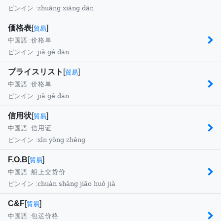
zhuāng xiāng dān
ピンイン :
価格表
[
]
貿易
中国語 :
价格单
jià gé dān
ピンイン :
プライスリスト
[
]
貿易
中国語 :
价格单
jià gé dān
ピンイン :
信用状
[
]
貿易
中国語 :
信用证
xìn yòng zhèng
ピンイン :
F.O.B
[
]
貿易
中国語 :
船上交货价
chuán shàng jiāo huò jià
ピンイン :
C&F
[
]
貿易
中国語 :
包运价格