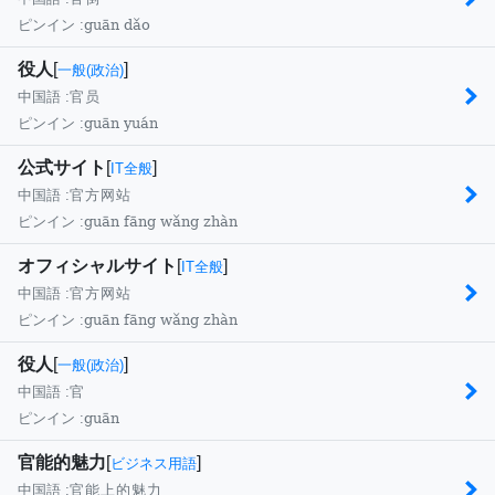
guān dǎo
ピンイン :
役人
[
]
一般(政治)
中国語 :
官员
guān yuán
ピンイン :
公式サイト
[
]
IT全般
中国語 :
官方网站
guān fāng wǎng zhàn
ピンイン :
オフィシャルサイト
[
]
IT全般
中国語 :
官方网站
guān fāng wǎng zhàn
ピンイン :
役人
[
]
一般(政治)
中国語 :
官
guān
ピンイン :
官能的魅力
[
]
ビジネス用語
中国語 :
官能上的魅力