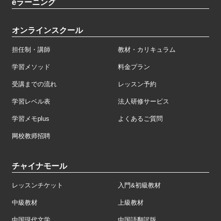
eラーニング
オンラインスクール
担任制・講師
教材・カリキュラム
学習メソッド
料金プラン
受講までの流れ
レッスン予約
学習レベル表
法人研修サービス
学習メモplus
よくあるご質問
网校教师招聘
チャイナモール
レッスンチケット
入門&初級教材
中級教材
上級教材
中国現代文学
中国語翻訳版