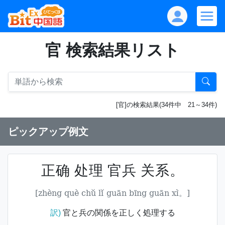
官 検索結果リスト
[官]の検索結果(34件中 21～34件)
ピックアップ例文
正确 处理 官兵 关系。
[zhèng què chǔ lǐ guān bīng guān xì。]
訳)
官と兵の関係を正しく処理する