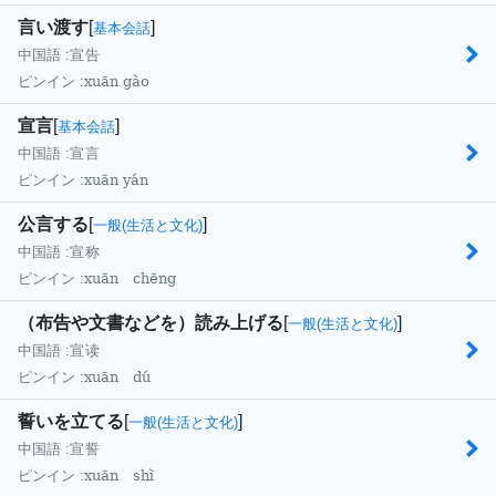
言い渡す
[
]
基本会話
中国語 :
宣告
xuān gào
ピンイン :
宣言
[
]
基本会話
中国語 :
宣言
xuān yán
ピンイン :
公言する
[
]
一般(生活と文化)
中国語 :
宣称
xuān chēng
ピンイン :
（布告や文書などを）読み上げる
[
]
一般(生活と文化)
中国語 :
宣读
xuān dú
ピンイン :
誓いを立てる
[
]
一般(生活と文化)
中国語 :
宣誓
xuān shì
ピンイン :