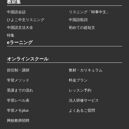
教材集
中国語会話
リスニング「時事中文」
ひよこ中文リスニング
中国語歌詞
中国語文法大全
初めての超短文
特集
eラーニング
オンラインスクール
担任制・講師
教材・カリキュラム
学習メソッド
料金プラン
受講までの流れ
レッスン予約
学習レベル表
法人研修サービス
学習メモplus
よくあるご質問
网校教师招聘