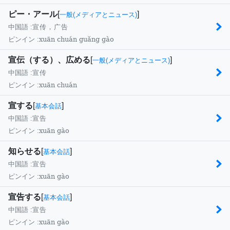
ピー・アール
[
]
一般(メディアとニュース)
中国語 :
宣传，广告
xuān chuán guǎng gào
ピンイン :
宣伝（する）、広める
[
]
一般(メディアとニュース)
中国語 :
宣传
xuān chuán
ピンイン :
宣する
[
]
基本会話
中国語 :
宣告
xuān gào
ピンイン :
知らせる
[
]
基本会話
中国語 :
宣告
xuān gào
ピンイン :
宣告する
[
]
基本会話
中国語 :
宣告
xuān gào
ピンイン :