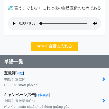
訳)
言うまでもなく,これは彼の自己宣伝のためである
★マイ会話に入れる
単語一覧
宣教師
[
]
宗教
中国語 :
宣教师
xuān jiào shī
ピンイン :
キャンペーン広告
[
]
日常会話
中国語 :
宣传活动广告
xuān chuán huó dòng guǎng gào
ピンイン :