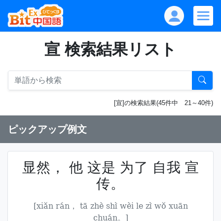
宣 検索結果リスト
[宣]の検索結果(45件中 21～40件)
ピックアップ例文
显然， 他 这是 为了 自我 宣
传。
[xiǎn rán， tā zhè shì wèi le zì wǒ xuān
chuán。]