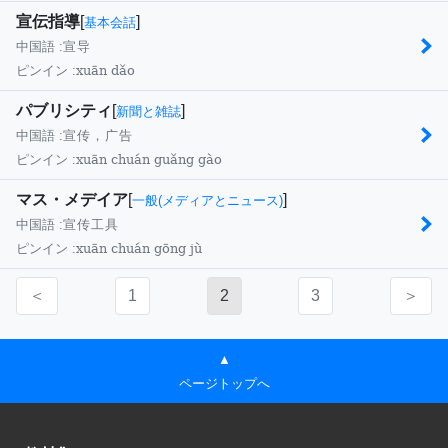
宣伝指導
[
]
基本会話
中国語 :
宣导
xuān dǎo
ピンイン :
パブリシティ
[
]
新聞と雑誌
中国語 :
宣传，广告
xuān chuán guǎng gào
ピンイン :
マス・メデイア
[
]
一般(メディアとニュース)
中国語 :
宣传工具
xuān chuán gōng jù
ピンイン :
＜
1
2
3
＞
▲
ページトップへ