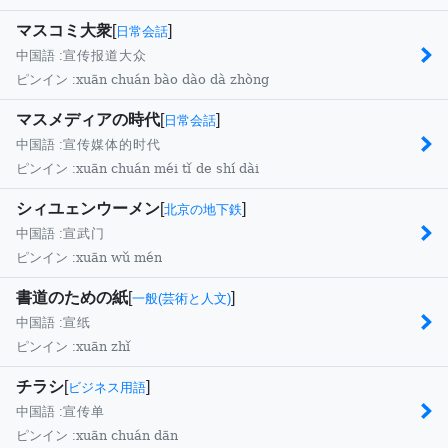
マスコミ大衆
[
]
日常会話
中国語 :
宣传报道大众
xuān chuán bào dào dà zhòng
ピンイン :
マスメディアの時代
[
]
日常会話
中国語 :
宣传媒体的时代
xuān chuán méi tǐ de shí dài
ピンイン :
シィユェンウーメン
[
]
北京の地下鉄
中国語 :
宣武门
xuān wǔ mén
ピンイン :
書道のための紙
[
]
一般(芸術と人文)
中国語 :
宣纸
xuān zhǐ
ピンイン :
チラシ
[
]
ビジネス用語
中国語 :
宣传单
xuān chuán dān
ピンイン :