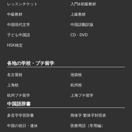
レッスンチケット
入門&初級教材
中級教材
上級教材
中国現代文学
中国語翻訳版
子ども中国語
CD・DVD
HSK検定
各地の学校・プチ留学
名古屋校
池袋校
上海校
杭州校
杭州プチ留学
上海プチ留学
中国語辞書
多音字学習辞書
簡体字·繁体字対照表
中国の祝日・連休
医療用語（常用編）