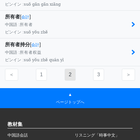
suǒ gǎn gǎn xiǎng
ピンイン :
所有者
[
]
会計
中国語 :
所有者
suǒ yǒu zhě
ピンイン :
所有者持分
[
]
会計
中国語 :
所有者权益
suǒ yǒu zhě quán yì
ピンイン :
＜
1
2
3
＞
▲
ページトップへ
教材集
中国語会話
リスニング「時事中文」