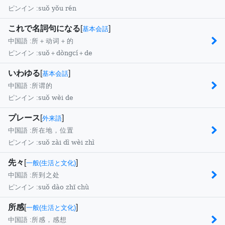
suǒ yǒu rén
ピンイン :
これで名詞句になる
[
]
基本会話
中国語 :
所＋动词＋的
suǒ＋dòngcí＋de
ピンイン :
いわゆる
[
]
基本会話
中国語 :
所谓的
suǒ wèi de
ピンイン :
プレース
[
]
外来語
中国語 :
所在地，位置
suǒ zài dì wèi zhì
ピンイン :
先々
[
]
一般(生活と文化)
中国語 :
所到之处
suǒ dào zhī chù
ピンイン :
所感
[
]
一般(生活と文化)
中国語 :
所感，感想