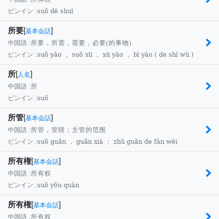
suǒ dé shuì
ピンイン :
所要
[
]
基本会話
中国語 :
所要，所需，需要，必要(的事物)
suǒ yào ， suǒ xū ， xū yào ， bì yào ( de shì wù )
ピンイン :
所
[
]
人名
中国語 :
所
suǒ
ピンイン :
所管
[
]
基本会話
中国語 :
所管，管辖；主管的范围
suǒ guǎn ， guǎn xiá ； zhǔ guǎn de fàn wéi
ピンイン :
所有権
[
]
基本会話
中国語 :
所有权
suǒ yǒu quán
ピンイン :
所有権
[
]
基本会話
中国語 :
所有权