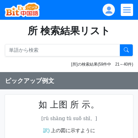
所 検索結果リスト
[所]の検索結果(59件中 21～40件)
ピックアップ例文
如 上图 所 示。
[rú shàng tú suǒ shì。]
訳)
上の図に示すように