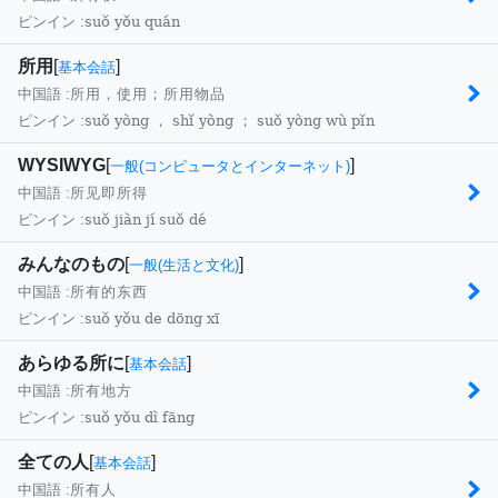
suǒ yǒu quán
ピンイン :
所用
[
]
基本会話
中国語 :
所用，使用；所用物品
suǒ yòng ， shǐ yòng ； suǒ yòng wù pǐn
ピンイン :
WYSIWYG
[
]
一般(コンピュータとインターネット)
中国語 :
所见即所得
suǒ jiàn jí suǒ dé
ピンイン :
みんなのもの
[
]
一般(生活と文化)
中国語 :
所有的东西
suǒ yǒu de dōng xī
ピンイン :
あらゆる所に
[
]
基本会話
中国語 :
所有地方
suǒ yǒu dì fāng
ピンイン :
全ての人
[
]
基本会話
中国語 :
所有人