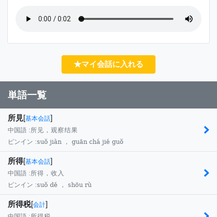
★マイ会話に入れる
単語一覧
所見
[
]
基本会話
中国語 :
所见，观察结果
suǒ jiàn ， guān chá jié guǒ
ピンイン :
所得
[
]
基本会話
中国語 :
所得，收入
suǒ dé ， shōu rù
ピンイン :
所得税
[
]
会計
中国語 :
所得税