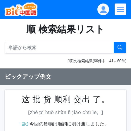
顺 検索結果リスト
[顺]の検索結果(66件中 41～60件)
ピックアップ例文
这 批 货 顺利 交出 了。
[zhè pī huò shùn lì jiāo chū le。]
訳)
今回の貨物は順調に明け渡しました。