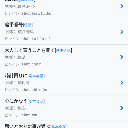
中国語 :
顺便,附带
shùn biàn fù dài
ピンイン :
追手番号
[
]
貿易
中国語 :
顺序号码
shùn xù hào mǎ
ピンイン :
大人しく言うことを聞く
[
]
基本会話
中国語 :
顺从
shùn cóng
ピンイン :
時計回りに
[
]
基本会話
中国語 :
顺时针
shùn shí zhēn
ピンイン :
心にかなう
[
]
基本会話
中国語 :
顺心
shùn xīn
ピンイン :
思いどおりに事が運ぶ
[
]
基本会話