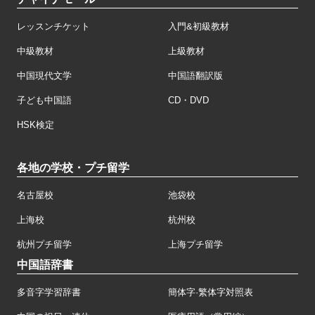
レッスンチケット
入門&初級教材
中級教材
上級教材
中国現代文学
中国語翻訳版
子ども中国語
CD・DVD
HSK検定
各地の学校・プチ留学
名古屋校
池袋校
上海校
杭州校
杭州プチ留学
上海プチ留学
中国語辞書
多音字学習辞書
簡体字·繁体字対照表