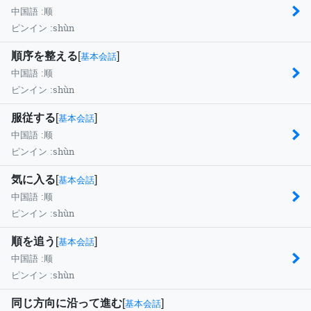
中国語 :
顺
shùn
ピンイン :
順序を整える
[
]
基本会話
中国語 :
顺
shùn
ピンイン :
服従する
[
]
基本会話
中国語 :
顺
shùn
ピンイン :
気に入る
[
]
基本会話
中国語 :
顺
shùn
ピンイン :
順を追う
[
]
基本会話
中国語 :
顺
shùn
ピンイン :
同じ方向に沿って進む
[
]
基本会話