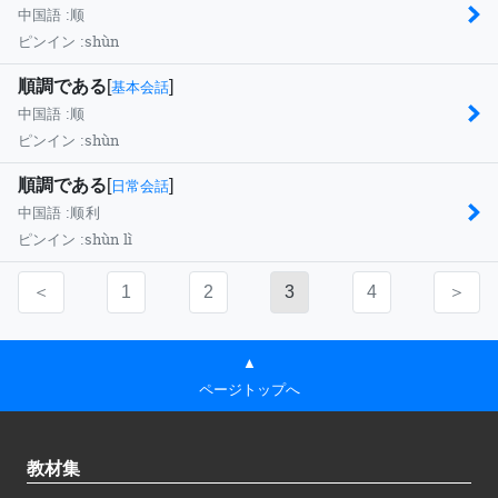
中国語 :
顺
shùn
ピンイン :
順調である
[
]
基本会話
中国語 :
顺
shùn
ピンイン :
順調である
[
]
日常会話
中国語 :
顺利
shùn lì
ピンイン :
＜
1
2
3
4
＞
▲
ページトップへ
教材集