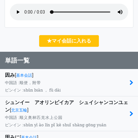
★マイ会話に入れる
単語一覧
因み
[
]
基本会話
中国語 :
顺便，附带
shùn biàn ， fù dài
ピンイン :
シュンイー アオリンピイカア シュイシャンコンユェ
ン
[
]
北京五輪
中国語 :
顺义奥林匹克水上公园
shùn yì ào lín pǐ kè shuǐ shàng gōng yuán
ピンイン :
因みに
[
]
基本会話