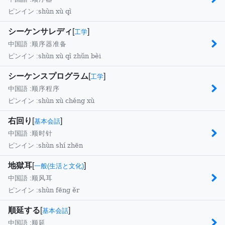
shùn xù qì
ピンイン :
シーケンサレディ
[
]
工学
中国語 :
顺序器准备
shùn xù qì zhǔn bèi
ピンイン :
シーケンスプログラム
[
]
工学
中国語 :
顺序程序
shùn xù chéng xù
ピンイン :
右回り
[
]
基本会話
中国語 :
顺时针
shùn shí zhēn
ピンイン :
地獄耳
[
]
一般(生活と文化)
中国語 :
顺风耳
shùn fēng ěr
ピンイン :
順延する
[
]
基本会話
中国語 :
顺延