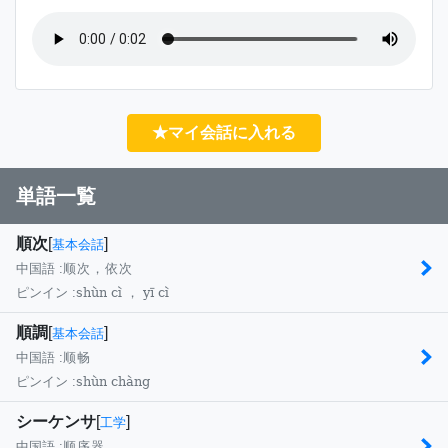
★マイ会話に入れる
単語一覧
順次
[
]
基本会話
中国語 :
顺次，依次
shùn cì ， yī cì
ピンイン :
順調
[
]
基本会話
中国語 :
顺畅
shùn chàng
ピンイン :
シーケンサ
[
]
工学
中国語 :
顺序器