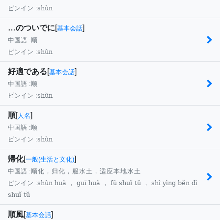
shùn
ピンイン :
…のついでに
[
]
基本会話
中国語 :
顺
shùn
ピンイン :
好適である
[
]
基本会話
中国語 :
顺
shùn
ピンイン :
順
[
]
人名
中国語 :
顺
shùn
ピンイン :
帰化
[
]
一般(生活と文化)
中国語 :
顺化，归化，服水土，适应本地水土
shùn huà ， guī huà ， fú shuǐ tǔ ， shì yìng běn dì
ピンイン :
shuǐ tǔ
順風
[
]
基本会話