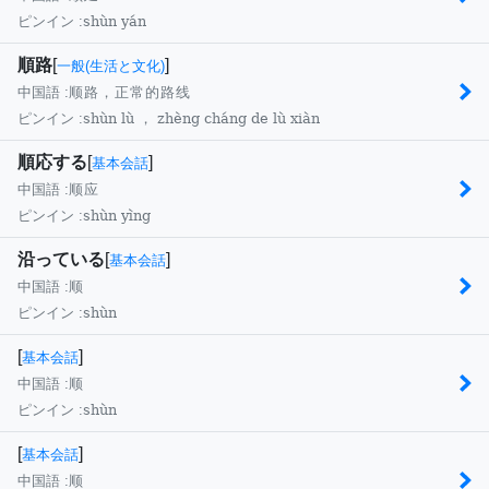
shùn yán
ピンイン :
順路
[
]
一般(生活と文化)
中国語 :
顺路，正常的路线
shùn lù ， zhèng cháng de lù xiàn
ピンイン :
順応する
[
]
基本会話
中国語 :
顺应
shùn yìng
ピンイン :
沿っている
[
]
基本会話
中国語 :
顺
shùn
ピンイン :
[
]
基本会話
中国語 :
顺
shùn
ピンイン :
[
]
基本会話
中国語 :
顺