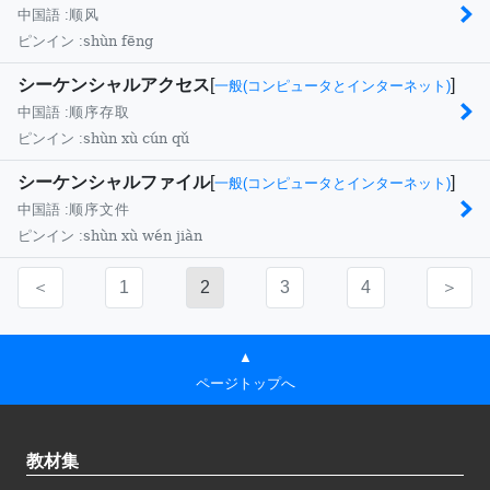
中国語 :
顺风
shùn fēng
ピンイン :
シーケンシャルアクセス
[
]
一般(コンピュータとインターネット)
中国語 :
顺序存取
shùn xù cún qǔ
ピンイン :
シーケンシャルファイル
[
]
一般(コンピュータとインターネット)
中国語 :
顺序文件
shùn xù wén jiàn
ピンイン :
＜
1
2
3
4
＞
▲
ページトップへ
教材集