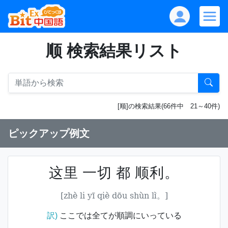
顺 検索結果リスト
[顺]の検索結果(66件中 21～40件)
ピックアップ例文
这里 一切 都 顺利。
[zhè li yī qiè dōu shùn lì。]
訳)
ここでは全てが順調にいっている