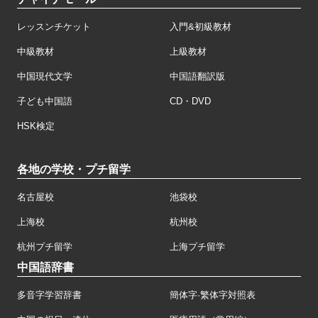
レッスンチケット
入門&初級教材
中級教材
上級教材
中国現代文学
中国語翻訳版
子ども中国語
CD・DVD
HSK検定
各地の学校・プチ留学
名古屋校
池袋校
上海校
杭州校
杭州プチ留学
上海プチ留学
中国語辞書
多音字学習辞書
簡体字·繁体字対照表