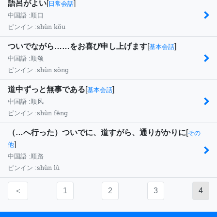
語呂がよい
[
]
日常会話
中国語 :
顺口
shùn kǒu
ピンイン :
ついでながら……をお喜び申し上げます
[
]
基本会話
中国語 :
顺颂
shùn sòng
ピンイン :
道中ずっと無事である
[
]
基本会話
中国語 :
顺风
shùn fēng
ピンイン :
（…へ行った）ついでに、道すがら、通りがかりに
[
その
]
他
中国語 :
顺路
shùn lù
ピンイン :
＜
1
2
3
4