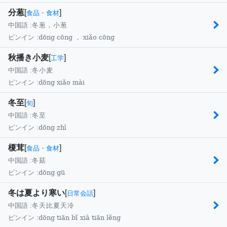
分葱
[
]
食品・食材
中国語 :
冬葱，小葱
dōng cōng ， xiǎo cōng
ピンイン :
秋播き小麦
[
]
工学
中国語 :
冬小麦
dōng xiǎo mài
ピンイン :
冬至
[
]
旬
中国語 :
冬至
dōng zhì
ピンイン :
榎茸
[
]
食品・食材
中国語 :
冬菇
dōng gū
ピンイン :
冬は夏より寒い
[
]
日常会話
中国語 :
冬天比夏天冷
dōng tiān bǐ xià tiān lěng
ピンイン :