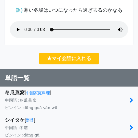
訳)
寒い冬場はいつになったら過ぎ去るのかなあ
★マイ会話に入れる
単語一覧
冬瓜燕窩
[
]
中国家庭料理
中国語 :
冬瓜燕窝
dōng guā yàn wō
ピンイン :
シイタケ
[
]
野菜
中国語 :
冬茄
dōng gū
ピンイン :