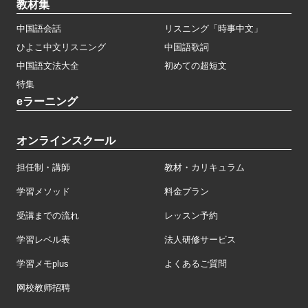
教材集
中国語会話
リスニング「時事中文」
ひよこ中文リスニング
中国語歌詞
中国語文法大全
初めての超短文
特集
eラーニング
オンラインスクール
担任制・講師
教材・カリキュラム
学習メソッド
料金プラン
受講までの流れ
レッスン予約
学習レベル表
法人研修サービス
学習メモplus
よくあるご質問
网校教师招聘