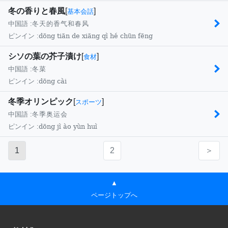
冬の香りと春風
[
]
基本会話
中国語 :
冬天的香气和春风
dōng tiān de xiāng qì hé chūn fēng
ピンイン :
シソの葉の芥子漬け
[
]
食材
中国語 :
冬菜
dōng cài
ピンイン :
冬季オリンピック
[
]
スポーツ
中国語 :
冬季奥运会
dōng jì ào yùn huì
ピンイン :
1
2
＞
▲
ページトップへ