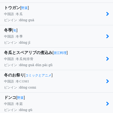
トウガン
[
]
野菜
中国語 :
冬瓜
dōng guā
ピンイン :
冬季
[
]
旬
中国語 :
冬季
dōng jì
ピンイン :
冬瓜とスペアリブの煮込み
[
]
浙江料理
中国語 :
冬瓜炖排骨
dōng guā dùn pái gǔ
ピンイン :
冬のお祭り
[
]
コミックとアニメ
中国語 :
冬COMI
dōng comi
ピンイン :
ドンコ
[
]
野菜
中国語 :
冬菇
dōng gū
ピンイン :