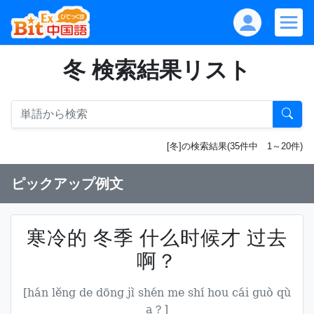
冬 検索結果リスト
[冬]の検索結果(35件中 1～20件)
ピックアップ例文
寒冷的 冬季 什么时候才 过去
啊？
[hán lěng de dōng jì shén me shí hou cái guò qù
a？]