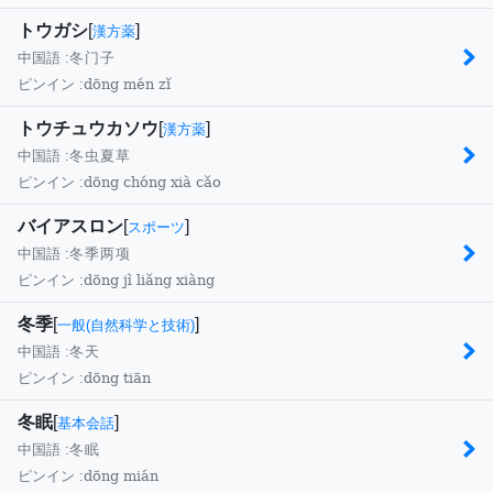
トウガシ
[
]
漢方薬
中国語 :
冬门子
dōng mén zǐ
ピンイン :
トウチュウカソウ
[
]
漢方薬
中国語 :
冬虫夏草
dōng chóng xià cǎo
ピンイン :
バイアスロン
[
]
スポーツ
中国語 :
冬季两项
dōng jì liǎng xiàng
ピンイン :
冬季
[
]
一般(自然科学と技術)
中国語 :
冬天
dōng tiān
ピンイン :
冬眠
[
]
基本会話
中国語 :
冬眠
dōng mián
ピンイン :