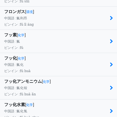
fú shí
ピンイン :
フロンガス
[
]
環境
中国語 :
氟利昂
fú lì áng
ピンイン :
フッ素
[
]
化学
中国語 :
氟
fú
ピンイン :
フッ化
[
]
化学
中国語 :
氟化
fú huà
ピンイン :
フッ化アンモニウム
[
]
化学
中国語 :
氟化铵
fú huà ǎn
ピンイン :
フッ化水素
[
]
化学
中国語 :
氟化氢