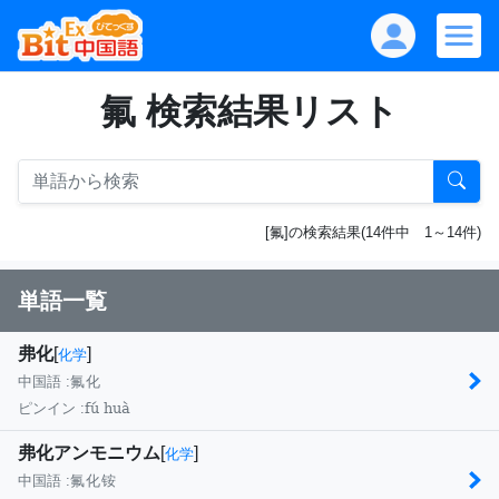
氟 検索結果リスト
[氟]の検索結果(14件中 1～14件)
単語一覧
弗化
[
]
化学
中国語 :
氟化
fú huà
ピンイン :
弗化アンモニウム
[
]
化学
中国語 :
氟化铵