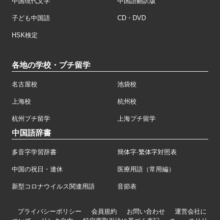
中国現代文学
中国語翻訳版
子ども中国語
CD・DVD
HSK検定
各地の学校・プチ留学
名古屋校
池袋校
上海校
杭州校
杭州プチ留学
上海プチ留学
中国語辞書
多音字学習辞書
簡体字·繁体字対照表
中国の祝日・連休
医療用語（常用編）
新型コロナウイルス関連用語
音節表
プライバシーポリシー
会員規約
お問い合わせ
運営会社に