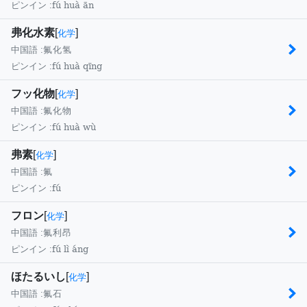
fú huà ān
ピンイン :
弗化水素
[
]
化学
中国語 :
氟化氢
fú huà qīng
ピンイン :
フッ化物
[
]
化学
中国語 :
氟化物
fú huà wù
ピンイン :
弗素
[
]
化学
中国語 :
氟
fú
ピンイン :
フロン
[
]
化学
中国語 :
氟利昂
fú lì áng
ピンイン :
ほたるいし
[
]
化学
中国語 :
氟石