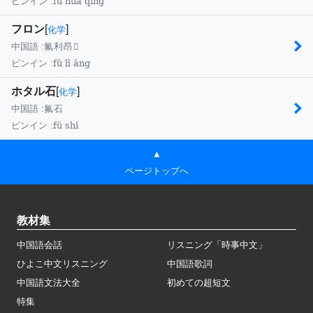
fú huà qīng
ピンイン :
フロン
[
]
化学
中国語 :
氟利昂
fú lì áng
ピンイン :
ホタル石
[
]
化学
中国語 :
氟石
fú shí
ピンイン :
▲
ページトップへ
教材集
中国語会話
リスニング「時事中文」
ひよこ中文リスニング
中国語歌詞
中国語文法大全
初めての超短文
特集