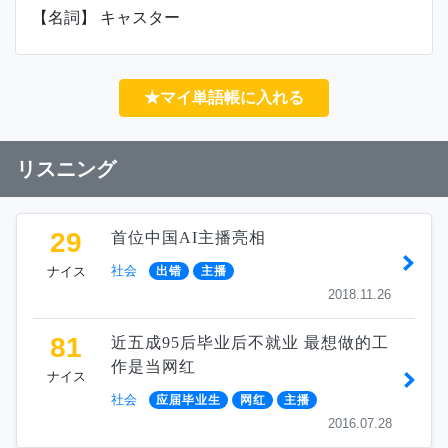
【名詞】 キャスター
★マイ単語帳に入れる
リスニング
29
首位中国AI主播亮相
社会
ナイス
出错
主播
2018.11.26
81
近五成95后毕业后不就业 最想做的工
作是当网红
ナイス
社会
应届毕业生
网红
主播
2016.07.28