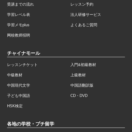
受講までの流れ
レッスン予約
学習レベル表
法人研修サービス
学習メモplus
よくあるご質問
网校教师招聘
チャイナモール
レッスンチケット
入門&初級教材
中級教材
上級教材
中国現代文学
中国語翻訳版
子ども中国語
CD・DVD
HSK検定
各地の学校・プチ留学