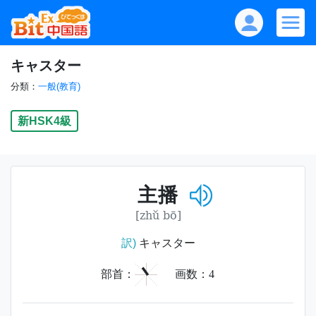
キャスター
分類：
一般(教育)
新HSK4級
主播
[zhǔ bō]
訳)
キャスター
丶
部首：
画数：
4