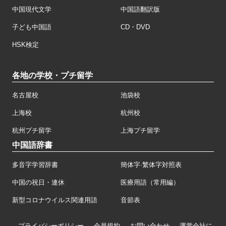
中国現代文学
中国語翻訳版
子ども中国語
CD・DVD
HSK検定
各地の学校・プチ留学
名古屋校
池袋校
上海校
杭州校
杭州プチ留学
上海プチ留学
中国語辞書
多音字学習辞書
簡体字·繁体字対照表
中国の祝日・連休
医療用語（常用編）
新型コロナウイルス関連用語
音節表
プライバシーポリシー
会員規約
お問い合わせ
運営会社に