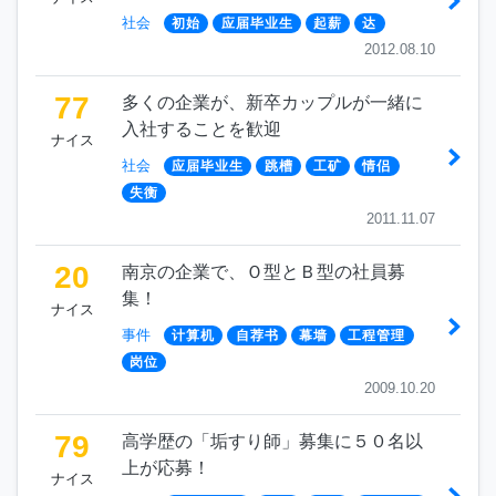
社会
初始
应届毕业生
起薪
达
2012.08.10
77
多くの企業が、新卒カップルが一緒に
入社することを歓迎
ナイス
社会
应届毕业生
跳槽
工矿
情侣
失衡
2011.11.07
20
南京の企業で、Ｏ型とＢ型の社員募
集！
ナイス
事件
计算机
自荐书
幕墙
工程管理
岗位
2009.10.20
79
高学歴の「垢すり師」募集に５０名以
上が応募！
ナイス