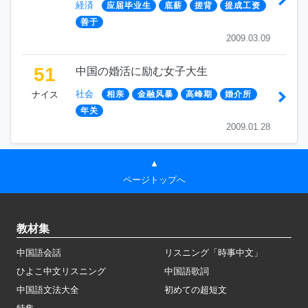
経済
应届毕业生
底薪
搓背
提成工资
善于
2009.03.09
51
中国の婚活に励む女子大生
社会
ナイス
相亲
金融风暴
高峰期
婚介所
年关
2009.01.28
▲
ページトップへ
教材集
中国語会話
リスニング「時事中文」
ひよこ中文リスニング
中国語歌詞
中国語文法大全
初めての超短文