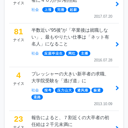
者に４０万円の初任給
ナイス
社会
上涨
完善
起薪
2017.07.20
81
半数近い“95後”が「卒業後は就職しな
い」。最もやりたい仕事は「ネット有
ナイス
名人」になること
社会
应届毕业生
网红
主播
2016.07.28
4
プレッシャーの大きい新卒者の求職、
大学院受験を「逃げ道」に
ナイス
社会
报考
压力山大
避风港
躲避
退路
2013.10.09
23
報告によると、７割近くの大卒者の初
任給は２千元未満に
ナイス