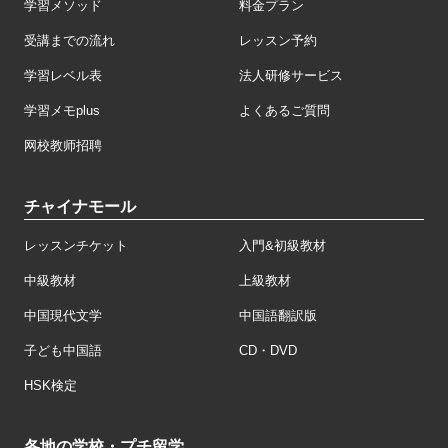
学習メソッド
料金プラン
受講までの流れ
レッスン予約
学習レベル表
法人研修サービス
学習メモplus
よくあるご質問
网校教师招聘
チャイナモール
レッスンチケット
入門&初級教材
中級教材
上級教材
中国現代文学
中国語翻訳版
子ども中国語
CD・DVD
HSK検定
各地の学校・プチ留学