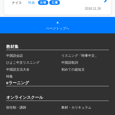
社会
ナイス
出错
主播
2018.11.26
▲
ページトップへ
教材集
中国語会話
リスニング「時事中文」
ひよこ中文リスニング
中国語歌詞
中国語文法大全
初めての超短文
特集
eラーニング
オンラインスクール
担任制・講師
教材・カリキュラム