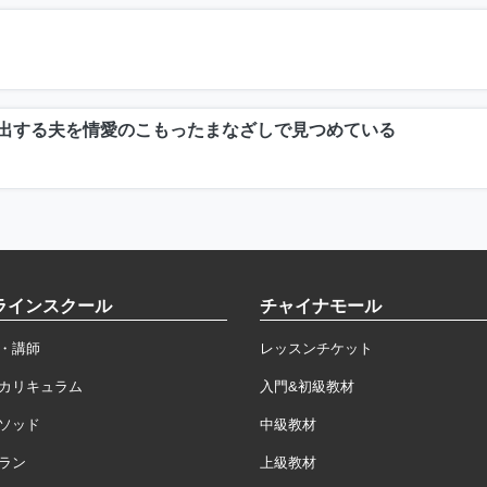
出する夫を情愛のこもったまなざしで見つめている
ラインスクール
チャイナモール
・講師
レッスンチケット
カリキュラム
入門&初級教材
ソッド
中級教材
ラン
上級教材