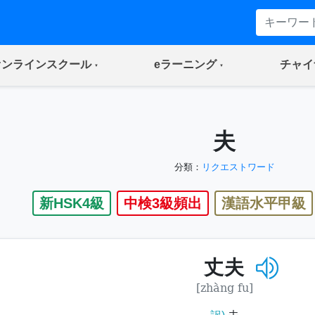
(current)
(current)
オンラインスクール
eラーニング
チャイ
夫
分類：
リクエストワード
新HSK4級
中検3級頻出
漢語水平甲級
丈夫
[zhàng fu]