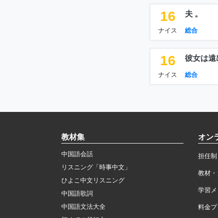
16
夫 。
ナイス
総合
16
彼女は遠
ナイス
総合
教材集
オン
中国語会話
担任制
リスニング「時事中文」
教材・
ひよこ中文リスニング
学習メ
中国語歌詞
中国語文法大全
料金プ