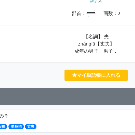
訳)
夫
一
部首：
画数：
2
【名詞】 夫
zhàngfū【丈夫】
成年の男子．男子．
★マイ単語帳に入れる
の？
女貌
单身狗
丈夫