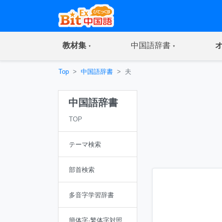
(current)
(current)
教材集
中国語辞書
Top
中国語辞書
夫
中国語辞書
TOP
テーマ検索
部首検索
多音字学習辞書
簡体字·繁体字対照