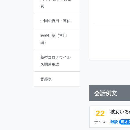
表
中国の祝日・連休
医療用語（常用
編）
新型コロナウイル
ス関連用語
音節表
会話例文
22
彼女いる
ナイス
雑談
郎才