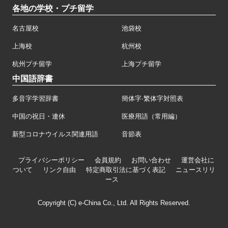
各地の学校・プチ留学
名古屋校
池袋校
上海校
杭州校
杭州プチ留学
上海プチ留学
中国語辞書
多音字学習辞書
簡体字·繁体字対照表
中国の祝日・連休
医療用語（常用編）
新型コロナウイルス関連用語
音節表
プライバシーポリシー
会員規約
お問い合わせ
運営会社に
ついて
リンク自由
特定商取引法に基づく表記
ニュースリリ
ース
Copyright (C) e-China Co., Ltd. All Rights Reserved.