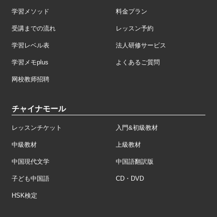
学習メソッド
料金プラン
受講までの流れ
レッスン予約
学習レベル表
法人研修サービス
学習メモplus
よくあるご質問
网校教师招聘
チャイナモール
レッスンチケット
入門&初級教材
中級教材
上級教材
中国現代文学
中国語翻訳版
子ども中国語
CD・DVD
HSK検定