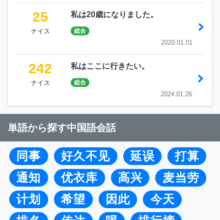
25
私は20歳になりました。
ナイス
総合
2020.01.01
242
私はここに行きたい。
ナイス
総合
2024.01.26
単語から探す中国語会話
同事
好久不见
延误
打算
通知
优衣库
高兴
麦当劳
计划
希望
因此
今天