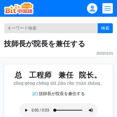
検索
技師長が院長を兼任する
2020/01/01
总
工程师
兼任
院长。
zǒng
gōng chéng shī
jiān rèn
yuàn zhǎng。
訳)
技師長が院長を兼任する