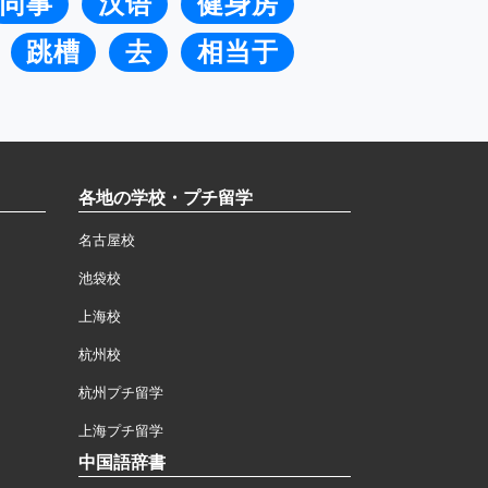
同事
汉语
健身房
跳槽
去
相当于
各地の学校・プチ留学
名古屋校
池袋校
上海校
杭州校
杭州プチ留学
上海プチ留学
中国語辞書