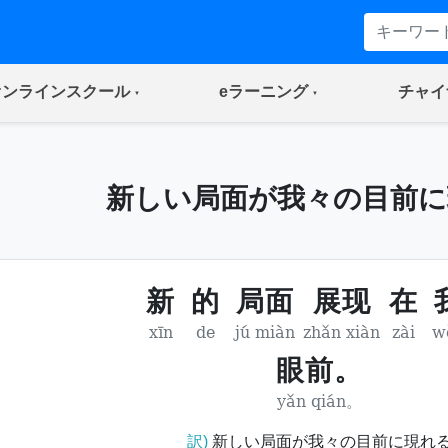
(current)
(current)
オンラインスクール
eラーニング
チャイ
新しい局面が我々の目前に
新
的
局面
展现
在
xīn
de
jú miàn
zhǎn xiàn
zài
w
眼前。
yǎn qián。
訳)
新しい局面が我々の目前に現れ