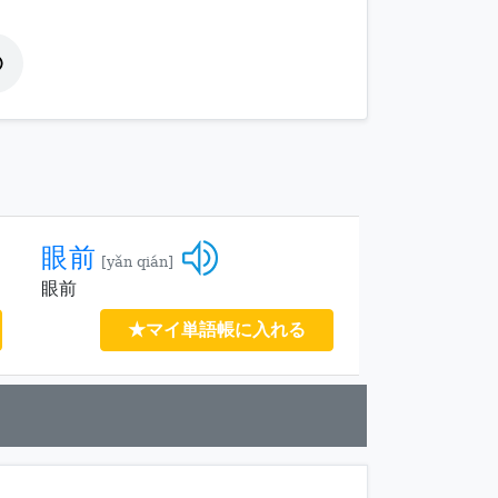
眼前
[yǎn qián]
眼前
★マイ単語帳に入れる