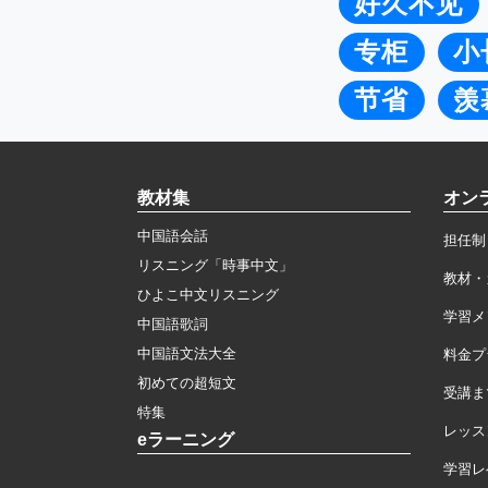
好久不见
专柜
小
节省
羡
教材集
オン
中国語会話
担任制
リスニング「時事中文」
教材・
ひよこ中文リスニング
学習メ
中国語歌詞
中国語文法大全
料金プ
初めての超短文
受講ま
特集
レッス
eラーニング
学習レ