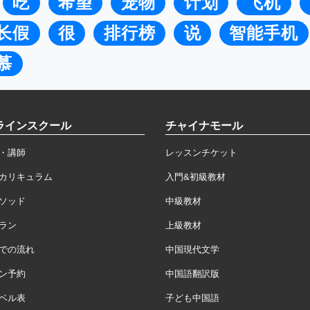
吃
希望
宠物
计划
飞机
长假
很
排行榜
说
智能手机
慕
ラインスクール
チャイナモール
・講師
レッスンチケット
カリキュラム
入門&初級教材
ソッド
中級教材
ラン
上級教材
での流れ
中国現代文学
ン予約
中国語翻訳版
ベル表
子ども中国語