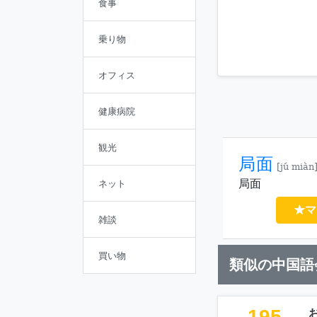
食事
乗り物
オフィス
健康病院
観光
局面
[jú miàn
局面
ネット
★マ
雑談
買い物
類似の中国語
195