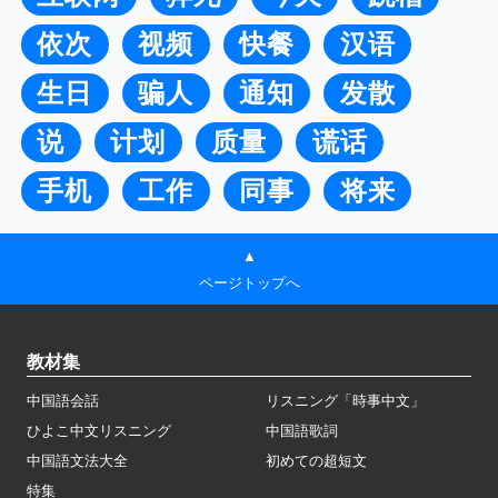
依次
视频
快餐
汉语
生日
骗人
通知
发散
说
计划
质量
谎话
手机
工作
同事
将来
▲
ページトップへ
教材集
中国語会話
リスニング「時事中文」
ひよこ中文リスニング
中国語歌詞
中国語文法大全
初めての超短文
特集