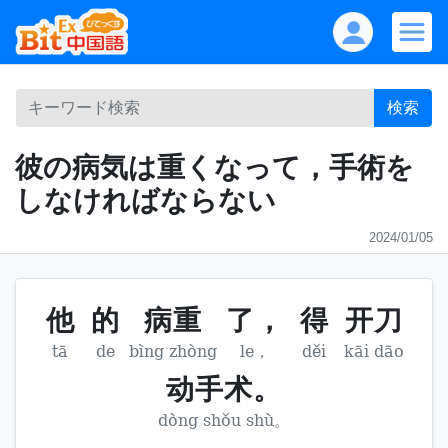
検索
彼の病気は重くなって，手術を
しなければならない
2024/01/05
他
的
病重
了，
得
开刀
tā
de
bìng zhòng
le，
děi
kāi dāo
动手术。
dòng shǒu shù。