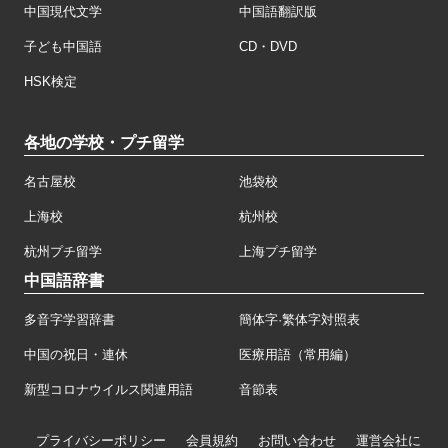
中国現代文学
中国語翻訳版
子ども中国語
CD・DVD
HSK検定
各地の学校・プチ留学
名古屋校
池袋校
上海校
杭州校
杭州プチ留学
上海プチ留学
中国語辞書
多音字学習辞書
簡体字·繁体字対照表
中国の祝日・連休
医療用語（常用編）
新型コロナウイルス関連用語
音節表
プライバシーポリシー
会員規約
お問い合わせ
運営会社に