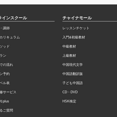
ラインスクール
チャイナモール
・講師
レッスンチケット
カリキュラム
入門&初級教材
ソッド
中級教材
ラン
上級教材
での流れ
中国現代文学
ン予約
中国語翻訳版
ベル表
子ども中国語
修サービス
CD・DVD
plus
HSK検定
るご質問