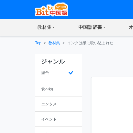
(current)
(current)
教材集
中国語辞書
Top
教材集
インクは紙に吸い込まれた
ジャンル
総合
食べ物
エンタメ
イベント