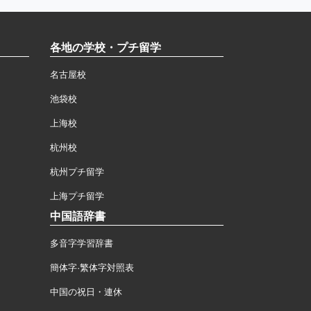
各地の学校・プチ留学
名古屋校
池袋校
上海校
杭州校
杭州プチ留学
上海プチ留学
中国語辞書
多音字学習辞書
簡体字·繁体字対照表
中国の祝日・連休