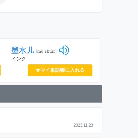
墨水儿
[mò shuǐr]
インク
★マイ単語帳に入れる
2023.11.23