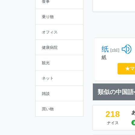
食事
乗り物
オフィス
纸
健康病院
[zhǐ]
紙
観光
★マ
ネット
類似の中国語
雑談
買い物
218
ナイス