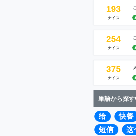
193
ナイス
254
ナイス
375
ナイス
単語から探す
给
快餐
短信
这