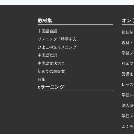
教材集
オン
中国語会話
担任制
リスニング「時事中文」
教材・
ひよこ中文リスニング
学習メ
中国語歌詞
中国語文法大全
料金プ
初めての超短文
受講ま
特集
レッス
eラーニング
学習レ
法人研
学習メモ
よくあ