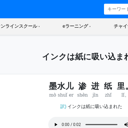
(current)
(current)
オンラインスクール
eラーニング
チャイ
インクは紙に吸い込ま
墨水儿
渗
进
纸
里
mò shuǐ er
shèn
jìn
zhǐ
lǐ
訳)
インクは紙に吸い込まれた