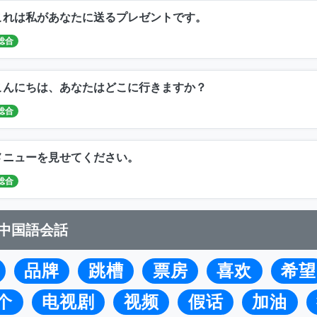
これは私があなたに送るプレゼントです。
総合
こんにちは、あなたはどこに行きますか？
総合
メニューを見せてください。
総合
中国語会話
品牌
跳槽
票房
喜欢
希望
个
电视剧
视频
假话
加油