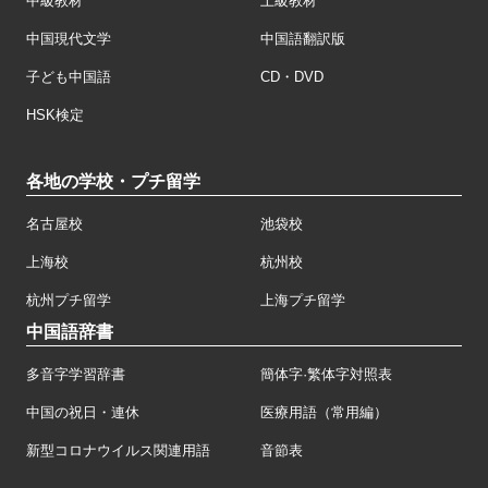
中級教材
上級教材
中国現代文学
中国語翻訳版
子ども中国語
CD・DVD
HSK検定
各地の学校・プチ留学
名古屋校
池袋校
上海校
杭州校
杭州プチ留学
上海プチ留学
中国語辞書
多音字学習辞書
簡体字·繁体字対照表
中国の祝日・連休
医療用語（常用編）
新型コロナウイルス関連用語
音節表