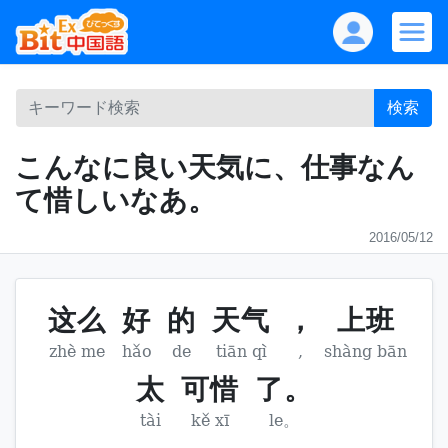
検索
こんなに良い天気に、仕事なん
て惜しいなあ。
2016/05/12
这么
好
的
天气
，
上班
zhè me
hǎo
de
tiān qì
,
shàng bān
太
可惜
了。
tài
kě xī
le。