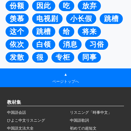
份额
因此
吃
放弃
羡慕
电视剧
小长假
跳槽
这个
跳槽
给
将来
依次
白领
消息
习俗
发散
很
专柜
同事
▲
ページトップへ
教材集
中国語会話
リスニング「時事中文」
ひよこ中文リスニング
中国語歌詞
中国語文法大全
初めての超短文