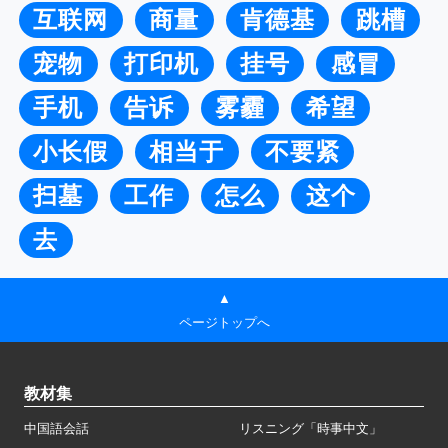
互联网
商量
肯德基
跳槽
宠物
打印机
挂号
感冒
手机
告诉
雾霾
希望
小长假
相当于
不要紧
扫墓
工作
怎么
这个
去
▲
ページトップへ
教材集
中国語会話
リスニング「時事中文」