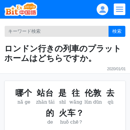
検索
ロンドン行きの列車のプラット
ホームはどちらですか。
2020/01/01
哪个
站台
是
往
伦敦
去
nǎ ge
zhàn tái
shì
wǎng
lún dūn
qù
的
火车？
de
huǒ chē？