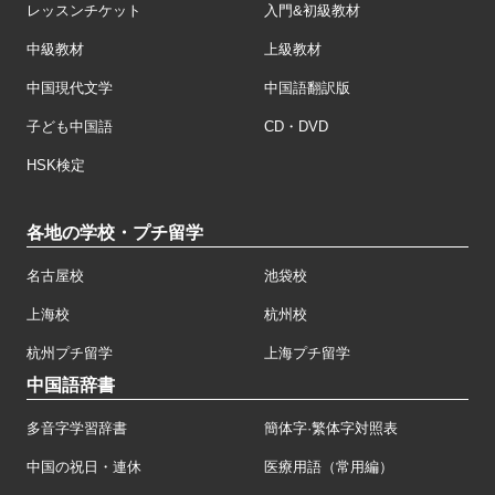
レッスンチケット
入門&初級教材
中級教材
上級教材
中国現代文学
中国語翻訳版
子ども中国語
CD・DVD
HSK検定
各地の学校・プチ留学
名古屋校
池袋校
上海校
杭州校
杭州プチ留学
上海プチ留学
中国語辞書
多音字学習辞書
簡体字·繁体字対照表
中国の祝日・連休
医療用語（常用編）