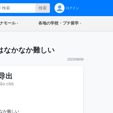
検索
ログイン
(current)
(current)
ナモール
各地の学校・プチ留学
はなかなか難しい
2023/08/09
导出
ǎo chū
なか難しい