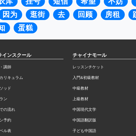
衣库
挂号
短信
希望
不妨
因为
逛街
去
回顾
房租
知
蛋糕
ラインスクール
チャイナモール
・講師
レッスンチケット
カリキュラム
入門&初級教材
ソッド
中級教材
ラン
上級教材
での流れ
中国現代文学
ン予約
中国語翻訳版
ベル表
子ども中国語