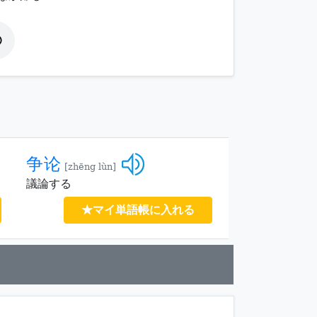
争论
[zhēng lùn]
議論する
★マイ単語帳に入れる