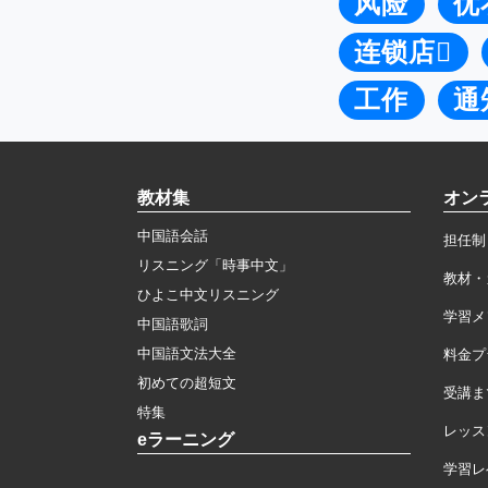
风险
优
连锁店
工作
通
教材集
オン
中国語会話
担任制
リスニング「時事中文」
教材・
ひよこ中文リスニング
学習メ
中国語歌詞
中国語文法大全
料金プ
初めての超短文
受講ま
特集
レッス
eラーニング
学習レ