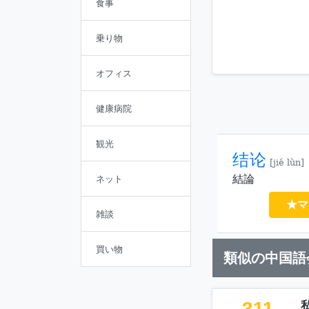
食事
乗り物
オフィス
健康病院
観光
结论
[jié lùn]
結論
ネット
★マ
雑談
買い物
類似の中国語
311