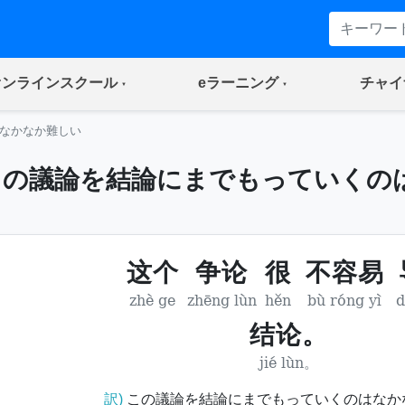
(current)
(current)
オンラインスクール
eラーニング
チャイ
なかなか難しい
この議論を結論にまでもっていくの
这个
争论
很
不容易
zhè ge
zhēng lùn
hěn
bù róng yì
d
结论。
jié lùn。
訳)
この議論を結論にまでもっていくのはなか