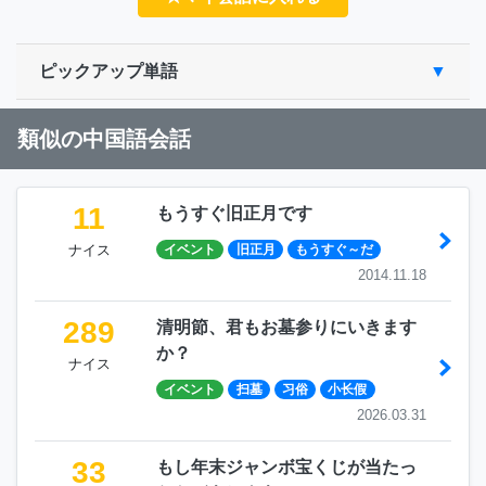
ピックアップ単語
類似の中国語会話
11
もうすぐ旧正月です
ナイス
イベント
旧正月
もうすぐ～だ
2014.11.18
289
清明節、君もお墓参りにいきます
か？
ナイス
イベント
扫墓
习俗
小长假
2026.03.31
33
もし年末ジャンボ宝くじが当たっ