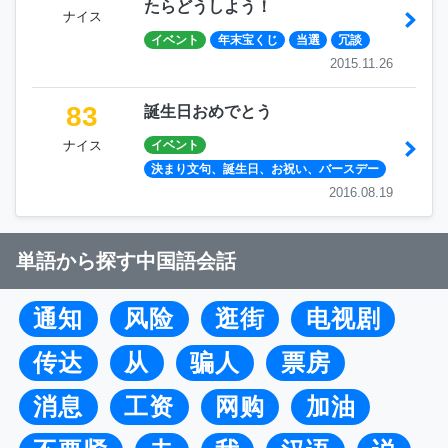
たらどうしよう！
ナイス
イベント
年末宝くじ
当選
冗談
2015.11.26
83
誕生日おめでとう
ナイス
イベント
決まり文句、誕生日、お祝い、バースデー
2016.08.19
単語から探す中国語会話
通知
风险
逛街
电视剧
传达
从
骗人
票房
消息
工资
网购
加油