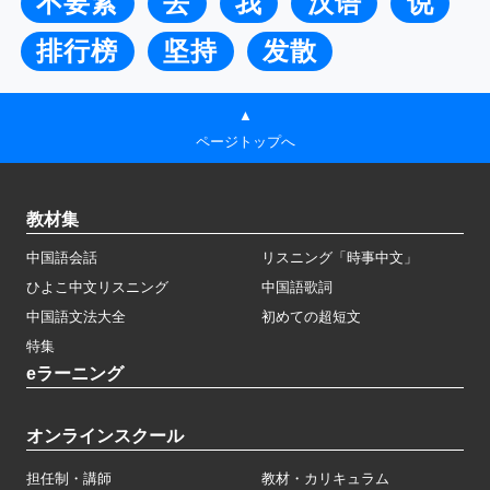
不要紧
去
我
汉语
说
排行榜
坚持
发散
▲
ページトップへ
教材集
中国語会話
リスニング「時事中文」
ひよこ中文リスニング
中国語歌詞
中国語文法大全
初めての超短文
特集
eラーニング
オンラインスクール
担任制・講師
教材・カリキュラム