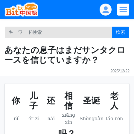
検索
あなたの息子はまだサンタクロ
ースを信じていますか？
2025/12/22
儿
相
老
你
还
圣诞
子
信
人
xiāng
nǐ
ér zi
hái
Shèngdàn
lǎo rén
xìn
吗？