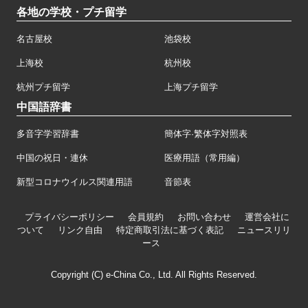
各地の学校・プチ留学
名古屋校
池袋校
上海校
杭州校
杭州プチ留学
上海プチ留学
中国語辞書
多音字学習辞書
簡体字·繁体字対照表
中国の祝日・連休
医療用語（常用編）
新型コロナウイルス関連用語
音節表
プライバシーポリシー
会員規約
お問い合わせ
運営会社に
ついて
リンク自由
特定商取引法に基づく表記
ニュースリリ
ース
Copyright (C) e-China Co., Ltd. All Rights Reserved.