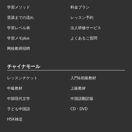
学習メソッド
料金プラン
受講までの流れ
レッスン予約
学習レベル表
法人研修サービス
学習メモplus
よくあるご質問
网校教师招聘
チャイナモール
レッスンチケット
入門&初級教材
中級教材
上級教材
中国現代文学
中国語翻訳版
子ども中国語
CD・DVD
HSK検定