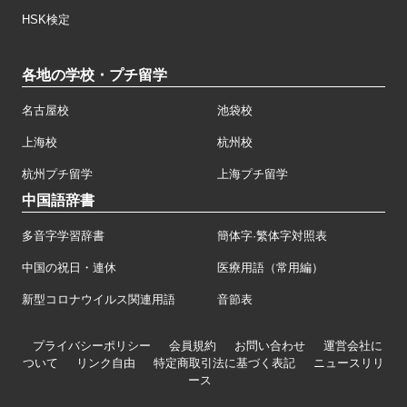
HSK検定
各地の学校・プチ留学
名古屋校
池袋校
上海校
杭州校
杭州プチ留学
上海プチ留学
中国語辞書
多音字学習辞書
簡体字·繁体字対照表
中国の祝日・連休
医療用語（常用編）
新型コロナウイルス関連用語
音節表
プライバシーポリシー
会員規約
お問い合わせ
運営会社に
ついて
リンク自由
特定商取引法に基づく表記
ニュースリリ
ース