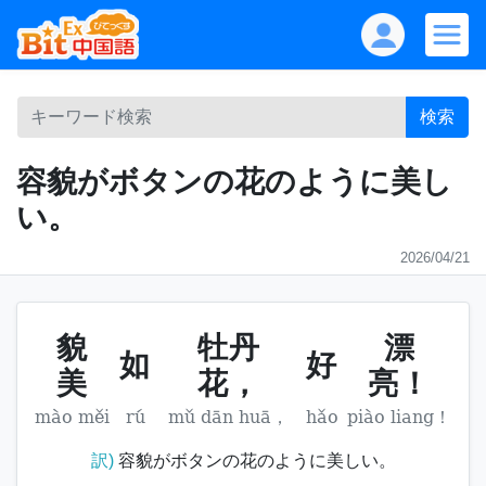
検索
容貌がボタンの花のように美し
い。
2026/04/21
貌
牡丹
漂
如
好
美
花，
亮！
mào měi
rú
mǔ dān huā，
hǎo
piào liang！
訳)
容貌がボタンの花のように美しい。