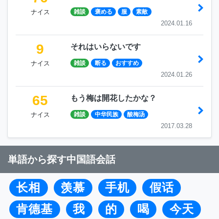
ナイス
雑談
褒める
服
素敵
2024.01.16
9
それはいらないです
ナイス
雑談
断る
おすすめ
2024.01.26
65
もう梅は開花したかな？
ナイス
雑談
中华民族
酸梅汤
2017.03.28
単語から探す中国語会話
长相
羡慕
手机
假话
肯德基
我
的
喝
今天