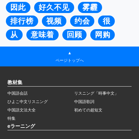
因此
好久不见
雾霾
排行榜
视频
约会
很
从
意味着
回顾
网购
▲
ページトップへ
教材集
中国語会話
リスニング「時事中文」
ひよこ中文リスニング
中国語歌詞
中国語文法大全
初めての超短文
特集
eラーニング