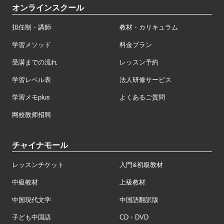
オンラインスクール
担任制・講師
教材・カリキュラム
学習メソッド
料金プラン
受講までの流れ
レッスン予約
学習レベル表
法人研修サービス
学習メモplus
よくあるご質問
网校教师招聘
チャイナモール
レッスンチケット
入門&初級教材
中級教材
上級教材
中国現代文学
中国語翻訳版
子ども中国語
CD・DVD