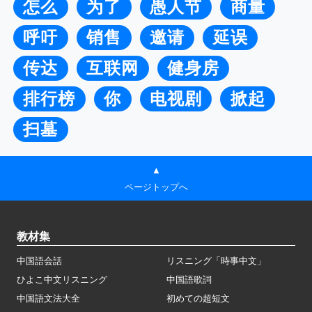
怎么
为了
愚人节
商量
呼吁
销售
邀请
延误
传达
互联网
健身房
排行榜
你
电视剧
掀起
扫墓
▲
ページトップへ
教材集
中国語会話
リスニング「時事中文」
ひよこ中文リスニング
中国語歌詞
中国語文法大全
初めての超短文