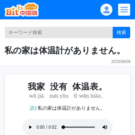
検索
私の家は体温計がありません。
2023/06/09
我家
没有
体温表。
wǒ jiā
méi yǒu
tǐ wēn biǎo。
訳)
私の家は体温計がありません。