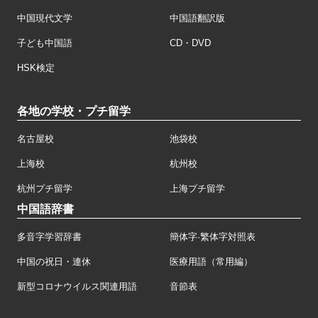
中国現代文学
中国語翻訳版
子ども中国語
CD・DVD
HSK検定
各地の学校・プチ留学
名古屋校
池袋校
上海校
杭州校
杭州プチ留学
上海プチ留学
中国語辞書
多音字学習辞書
簡体字·繁体字対照表
中国の祝日・連休
医療用語（常用編）
新型コロナウイルス関連用語
音節表