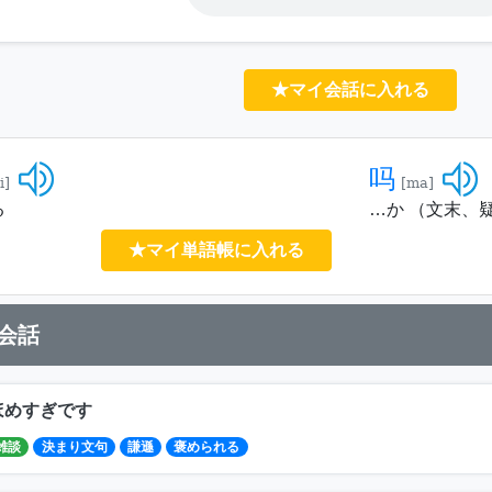
★マイ会話に入れる
吗
i]
[ma]
る
…か （文末、
★マイ単語帳に入れる
会話
ほめすぎです
雑談
決まり文句
謙遜
褒められる