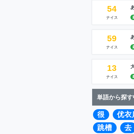
54
ナイス
59
ナイス
13
ナイス
単語から探す
很
优衣
跳槽
去