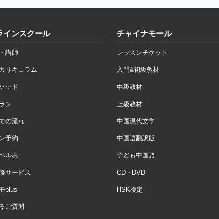
ラインスクール
チャイナモール
・講師
レッスンチケット
カリキュラム
入門&初級教材
ソッド
中級教材
ラン
上級教材
での流れ
中国現代文学
ン予約
中国語翻訳版
ベル表
子ども中国語
修サービス
CD・DVD
plus
HSK検定
るご質問