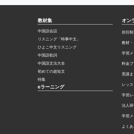
教材集
オン
中国語会話
担任制
リスニング「時事中文」
教材・
ひよこ中文リスニング
学習メ
中国語歌詞
中国語文法大全
料金プ
初めての超短文
受講ま
特集
レッス
eラーニング
学習レ
法人研
学習メモ
よくあ