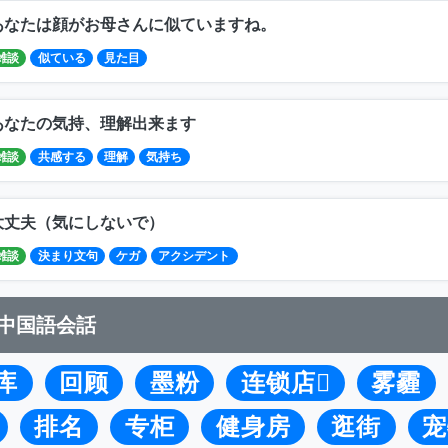
あなたは顔がお母さんに似ていますね。
雑談
似ている
見た目
あなたの気持、理解出来ます
雑談
共感する
理解
気持ち
大丈夫（気にしないで）
雑談
決まり文句
ケガ
アクシデント
中国語会話
库
回顾
墨粉
连锁店
雾霾
排名
专柜
健身房
逛街
宠