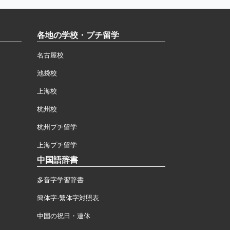
各地の学校・プチ留学
名古屋校
池袋校
上海校
杭州校
杭州プチ留学
上海プチ留学
中国語辞書
多音字学習辞書
簡体字·繁体字対照表
中国の祝日・連休