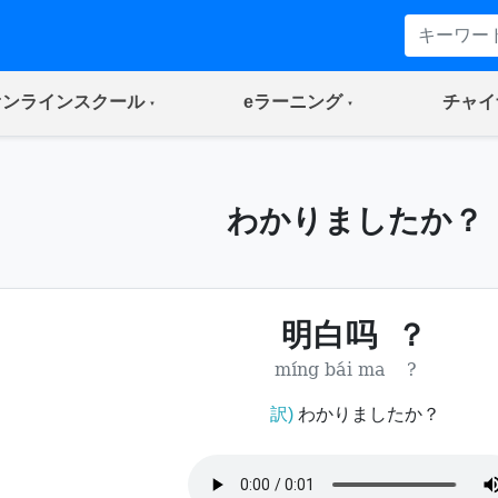
(current)
(current)
オンラインスクール
eラーニング
チャイ
わかりましたか？
明白吗
？
míng bái ma
?
訳)
わかりましたか？