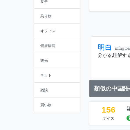
食事
乗り物
オフィス
明白
健康病院
[míng ba
分かる,理解す
観光
ネット
類似の中国語
雑談
買い物
156
ナイス