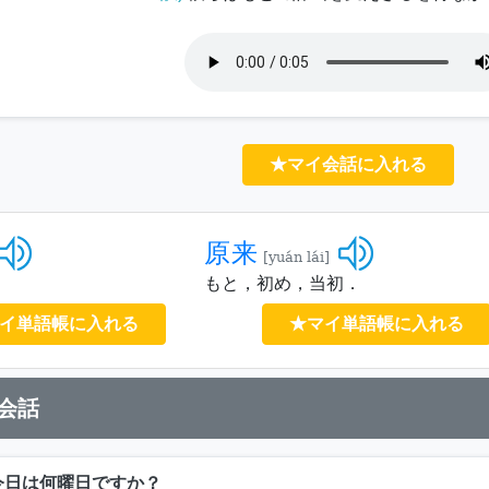
★マイ会話に入れる
原来
[yuán lái]
もと，初め，当初．
イ単語帳に入れる
★マイ単語帳に入れる
会話
今日は何曜日ですか？