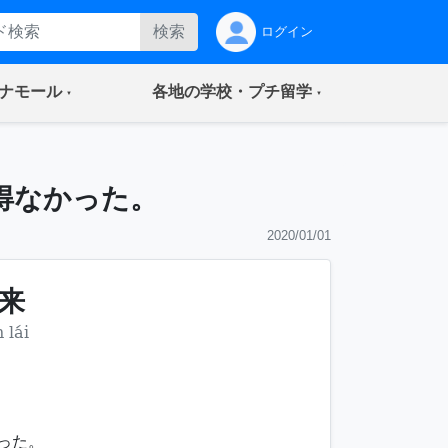
検索
ログイン
(current)
(current)
ナモール
各地の学校・プチ留学
得なかった。
2020/01/01
来
 lái
った。