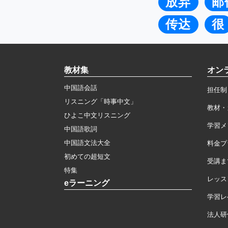
放弃
邮
传达
很
教材集
オン
中国語会話
担任制
リスニング「時事中文」
教材・
ひよこ中文リスニング
学習メ
中国語歌詞
中国語文法大全
料金プ
初めての超短文
受講ま
特集
レッス
eラーニング
学習レ
法人研