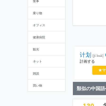
食事
乗り物
オフィス
健康病院
観光
计划
[jì huà]
計画する
ネット
★マ
雑談
買い物
類似の中国語
130