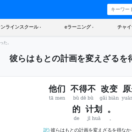
(current)
(current)
オンラインスクール
eラーニング
チャイ
った。
彼らはもとの計画を変えざるを
他们
不得不
改变
原
tā men
bù dé bù
gǎi biàn
yuán
的
计划
。
de
jì huà
。
訳)
彼らはもとの計画を変えざるを得なか