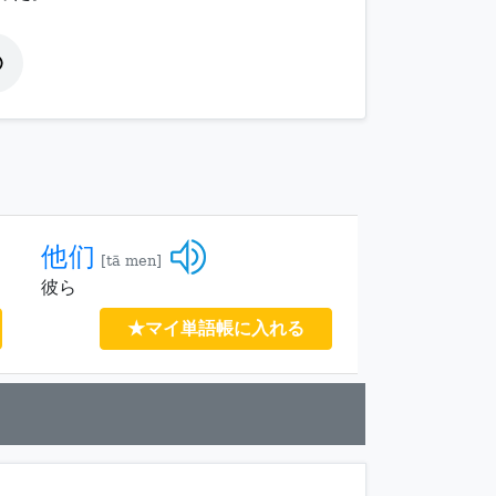
他们
[tā men]
彼ら
★マイ単語帳に入れる