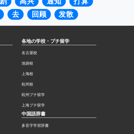
剧
高兴
通知
打算
去
回顾
发散
各地の学校・プチ留学
名古屋校
池袋校
上海校
杭州校
杭州プチ留学
上海プチ留学
中国語辞書
多音字学習辞書