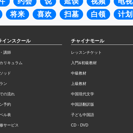
件
约会
说
延误
视频
电视
将来
喜欢
扫墓
白领
计划
ラインスクール
チャイナモール
・講師
レッスンチケット
カリキュラム
入門&初級教材
ソッド
中級教材
ラン
上級教材
での流れ
中国現代文学
ン予約
中国語翻訳版
ベル表
子ども中国語
修サービス
CD・DVD