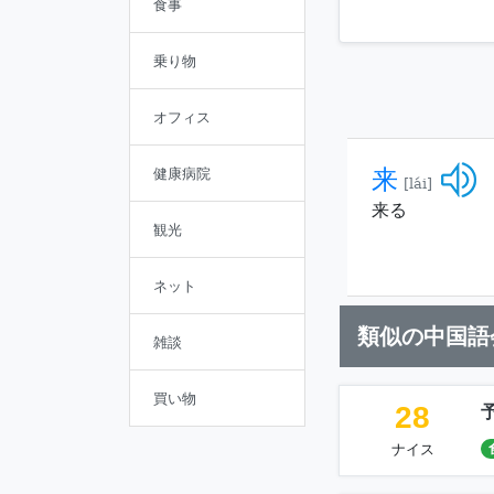
食事
乗り物
オフィス
来
健康病院
[lái]
来る
観光
ネット
類似の中国語
雑談
買い物
28
ナイス