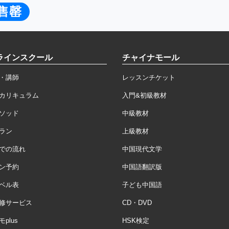
售罄
ラインスクール
チャイナモール
・講師
レッスンチケット
カリキュラム
入門&初級教材
ソッド
中級教材
ラン
上級教材
での流れ
中国現代文学
ン予約
中国語翻訳版
ベル表
子ども中国語
修サービス
CD・DVD
plus
HSK検定