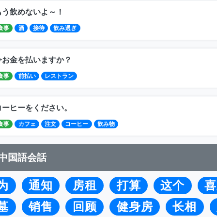
もう飲めないよ～！
食事
酒
接待
飲み過ぎ
今お金を払いますか？
食事
前払い
レストラン
コーヒーをください。
食事
カフェ
注文
コーヒー
飲み物
中国語会話
为
通知
房租
打算
这个
喜
墓
销售
回顾
健身房
长相