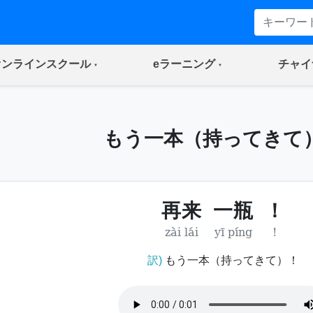
(current)
(current)
オンラインスクール
eラーニング
チャイ
もう一本（持ってきて
再来
一瓶
！
zài lái
yī píng
!
訳)
もう一本（持ってきて）！