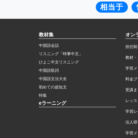
相当于
教材集
オン
中国語会話
担任制
リスニング「時事中文」
教材・
ひよこ中文リスニング
学習メ
中国語歌詞
中国語文法大全
料金プ
初めての超短文
受講ま
特集
レッス
eラーニング
学習レ
法人研
学習メモ