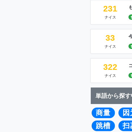
231
ナイス
33
ナイス
322
ナイス
単語から探す
商量
因
跳槽
扫