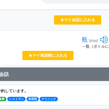
★マイ会話に入れる
瓶
[píng]
～瓶（ボトルに
★マイ単語帳に入れる
会話
予約しています。
食事
レストラン
美容院
クリニック