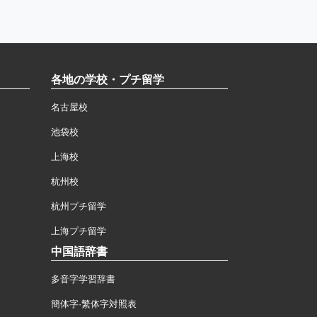
各地の学校・プチ留学
名古屋校
池袋校
上海校
杭州校
杭州プチ留学
上海プチ留学
中国語辞書
多音字学習辞書
簡体字·繁体字対照表