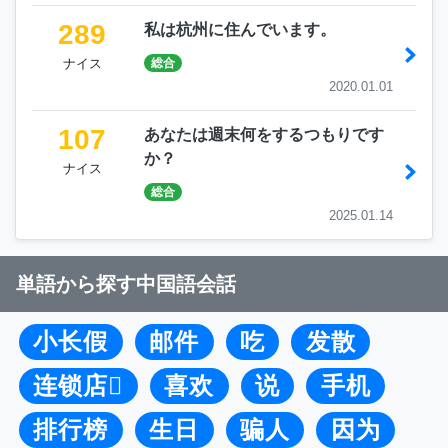
289
私は杭州に住んでいます。
ナイス
総合
2020.01.01
107
あなたは週末何をするつもりです
か？
ナイス
総合
2025.01.14
単語から探す中国語会話
小长假
邮件
吃
发散
连锁店
喜欢
说
手机
排行榜
生日
骗人
因为