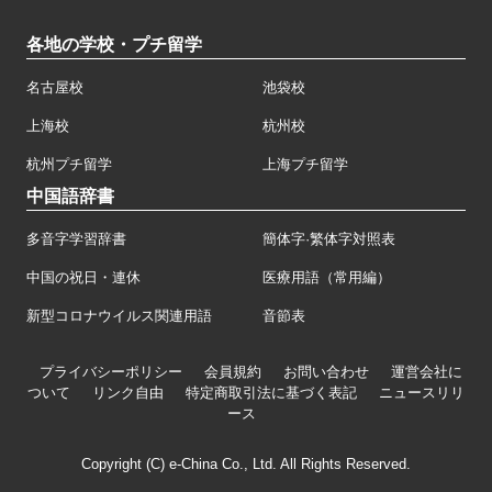
各地の学校・プチ留学
名古屋校
池袋校
上海校
杭州校
杭州プチ留学
上海プチ留学
中国語辞書
多音字学習辞書
簡体字·繁体字対照表
中国の祝日・連休
医療用語（常用編）
新型コロナウイルス関連用語
音節表
プライバシーポリシー
会員規約
お問い合わせ
運営会社に
ついて
リンク自由
特定商取引法に基づく表記
ニュースリリ
ース
Copyright (C) e-China Co., Ltd. All Rights Reserved.