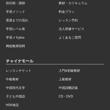
担任制・講師
教材・カリキュラム
学習メソッド
料金プラン
受講までの流れ
レッスン予約
学習レベル表
法人研修サービス
学習メモplus
よくあるご質問
网校教师招聘
チャイナモール
レッスンチケット
入門&初級教材
中級教材
上級教材
中国現代文学
中国語翻訳版
子ども中国語
CD・DVD
HSK検定