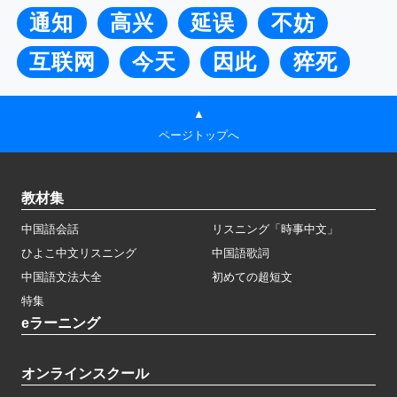
通知
高兴
延误
不妨
互联网
今天
因此
猝死
▲
ページトップへ
教材集
中国語会話
リスニング「時事中文」
ひよこ中文リスニング
中国語歌詞
中国語文法大全
初めての超短文
特集
eラーニング
オンラインスクール