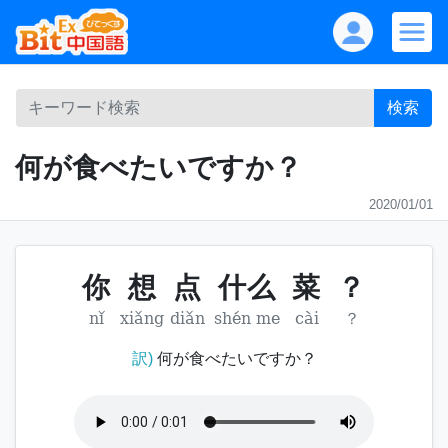
検索
何が食べたいですか？
2020/01/01
你
想
点
什么
菜
？
nǐ
xiǎng
diǎn
shén me
cài
？
訳)
何が食べたいですか？