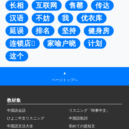
长相
互联网
售罄
传达
汉语
不妨
我
优衣库
延误
排名
坚持
健身房
连锁店
家喻户晓
计划
这个
▲
ページトップへ
教材集
中国語会話
リスニング「時事中文」
ひよこ中文リスニング
中国語歌詞
中国語文法大全
初めての超短文