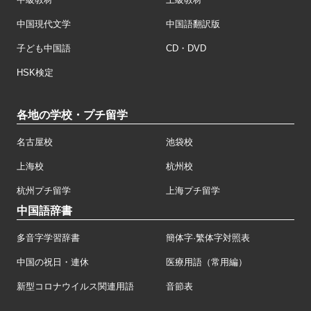
中国現代文学
中国語翻訳版
子ども中国語
CD・DVD
HSK検定
各地の学校・プチ留学
名古屋校
池袋校
上海校
杭州校
杭州プチ留学
上海プチ留学
中国語辞書
多音字学習辞書
簡体字·繁体字対照表
中国の祝日・連休
医療用語（常用編）
新型コロナウイルス関連用語
音節表