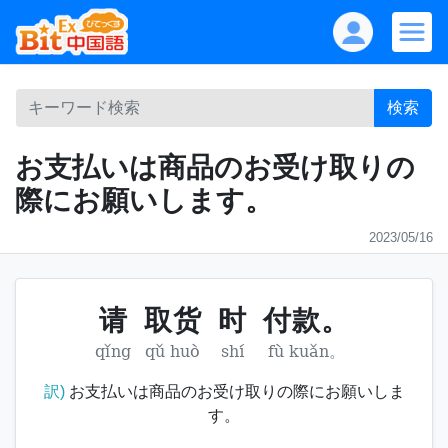
検索
お支払いは商品のお受け取りの
際にお願いします。
2023/05/16
请
取货
时
付款。
qǐng
qǔ huò
shí
fù kuǎn。
訳)
お支払いは商品のお受け取りの際にお願いしま
す。