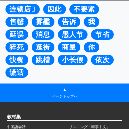
连锁店
因此
不要紧
售罄
雾霾
告诉
我
延误
消息
愚人节
节省
猝死
逛街
商量
你
快餐
跳槽
小长假
依次
谎话
▲
ページトップへ
教材集
中国語会話
リスニング「時事中文」