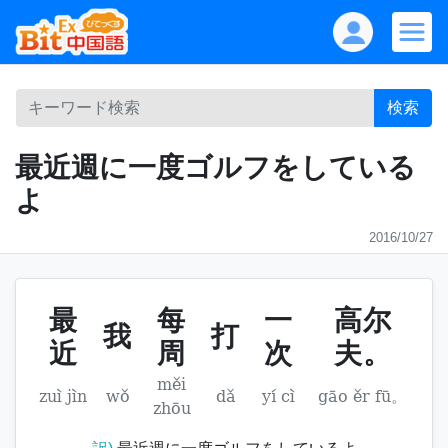
検索
最近週に一度ゴルフをしている
よ
2016/10/27
最
每
一
高尔
我
打
近
周
次
夫。
měi
zuì jìn
wǒ
dǎ
yí cì
gāo ěr fū。
zhōu