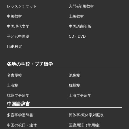
レッスンチケット
入門&初級教材
中級教材
上級教材
中国現代文学
中国語翻訳版
子ども中国語
CD・DVD
HSK検定
各地の学校・プチ留学
名古屋校
池袋校
上海校
杭州校
杭州プチ留学
上海プチ留学
中国語辞書
多音字学習辞書
簡体字·繁体字対照表
中国の祝日・連休
医療用語（常用編）