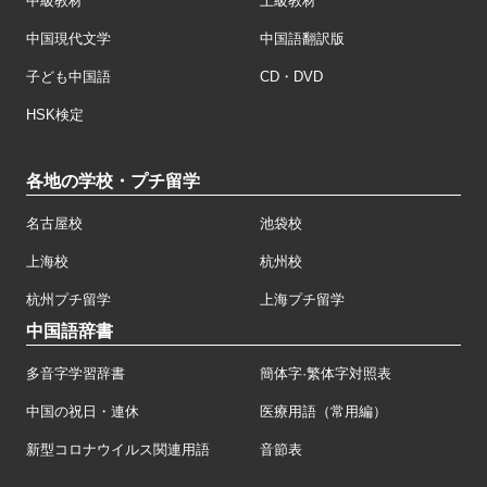
中級教材
上級教材
中国現代文学
中国語翻訳版
子ども中国語
CD・DVD
HSK検定
各地の学校・プチ留学
名古屋校
池袋校
上海校
杭州校
杭州プチ留学
上海プチ留学
中国語辞書
多音字学習辞書
簡体字·繁体字対照表
中国の祝日・連休
医療用語（常用編）
新型コロナウイルス関連用語
音節表