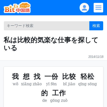
検索
私は比較的気楽な仕事を探して
いる
2014/11/18
我
想
找
一份
比较
轻松
wǒ
xiǎng
zhǎo
yī fèn
bǐ jiào
qīng sōng
的
工作
de
gōng zuò