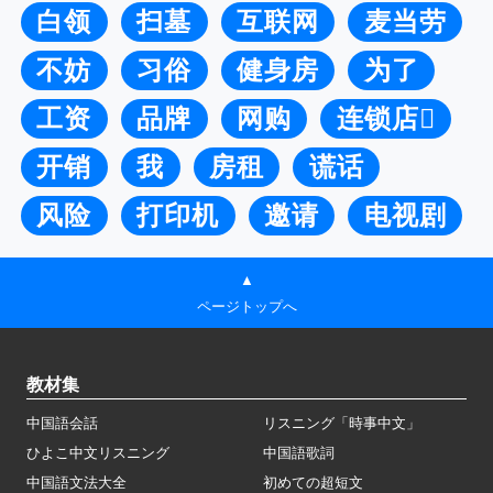
白领
扫墓
互联网
麦当劳
不妨
习俗
健身房
为了
工资
品牌
网购
连锁店
开销
我
房租
谎话
风险
打印机
邀请
电视剧
▲
ページトップへ
教材集
中国語会話
リスニング「時事中文」
ひよこ中文リスニング
中国語歌詞
中国語文法大全
初めての超短文