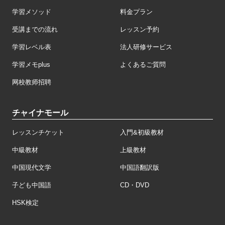
学習メソッド
料金プラン
受講までの流れ
レッスン予約
学習レベル表
法人研修サービス
学習メモplus
よくあるご質問
网校教师招聘
チャイナモール
レッスンチケット
入門&初級教材
中級教材
上級教材
中国現代文学
中国語翻訳版
子ども中国語
CD・DVD
HSK検定