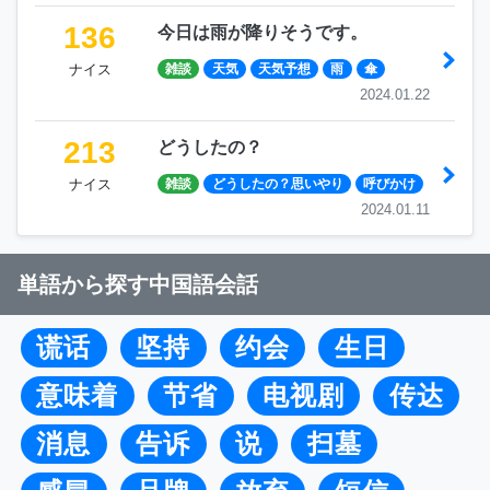
136
今日は雨が降りそうです。
ナイス
雑談
天気
天気予想
雨
傘
2024.01.22
213
どうしたの？
ナイス
雑談
どうしたの？思いやり
呼びかけ
2024.01.11
単語から探す中国語会話
谎话
坚持
约会
生日
意味着
节省
电视剧
传达
消息
告诉
说
扫墓