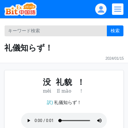
検索
礼儀知らず！
2024/01/15
没
礼貌
！
méi
lǐ mào
!
訳)
礼儀知らず！