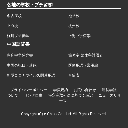
各地の学校・プチ留学
名古屋校
池袋校
上海校
杭州校
杭州プチ留学
上海プチ留学
中国語辞書
多音字学習辞書
簡体字·繁体字対照表
中国の祝日・連休
医療用語（常用編）
新型コロナウイルス関連用語
音節表
プライバシーポリシー
会員規約
お問い合わせ
運営会社に
ついて
リンク自由
特定商取引法に基づく表記
ニュースリリ
ース
Copyright (C) e-China Co., Ltd. All Rights Reserved.