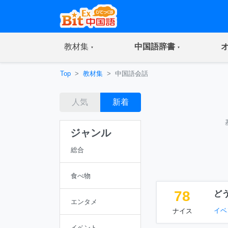
(current)
(current)
教材集
中国語辞書
Top
教材集
中国語会話
人気
新着
ジャンル
総合
食べ物
78
ど
エンタメ
イベ
ナイス
イベント