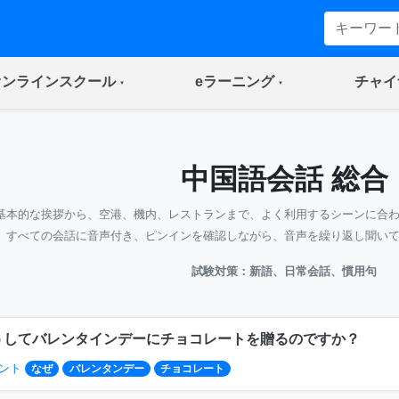
(current)
(current)
オンラインスクール
eラーニング
チャイ
中国語会話 総合
基本的な挨拶から、空港、機内、レストランまで、よく利用するシーンに合
すべての会話に音声付き、ピンインを確認しながら、音声を繰り返し聞い
試験対策：新語、日常会話、慣用句
うしてバレンタインデーにチョコレートを贈るのですか？
ント
なぜ
バレンタンデー
チョコレート