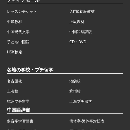
チャイナモール
レッスンチケット
入門&初級教材
中級教材
上級教材
中国現代文学
中国語翻訳版
子ども中国語
CD・DVD
HSK検定
各地の学校・プチ留学
名古屋校
池袋校
上海校
杭州校
杭州プチ留学
上海プチ留学
中国語辞書
多音字学習辞書
簡体字·繁体字対照表