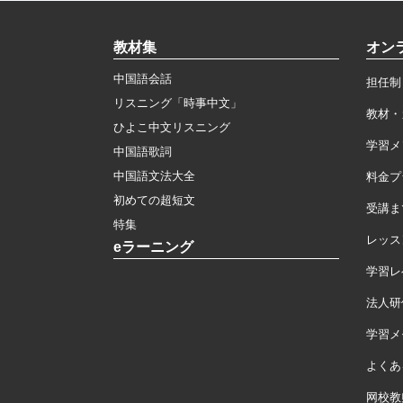
教材集
オン
中国語会話
担任制
リスニング「時事中文」
教材・
ひよこ中文リスニング
学習メ
中国語歌詞
中国語文法大全
料金プ
初めての超短文
受講ま
特集
レッス
eラーニング
学習レ
法人研
学習メモ
よくあ
网校教