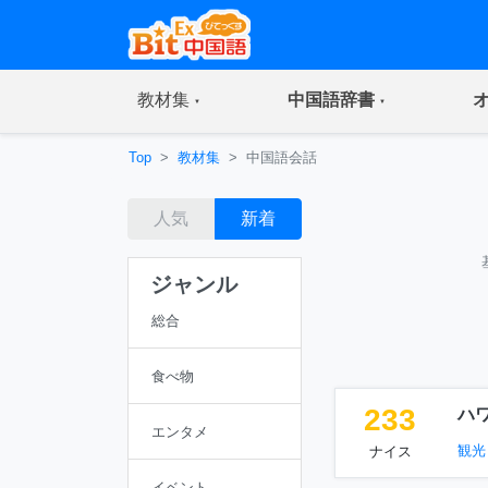
(current)
(current)
教材集
中国語辞書
Top
教材集
中国語会話
人気
新着
ジャンル
総合
食べ物
233
ハ
エンタメ
観光
ナイス
イベント