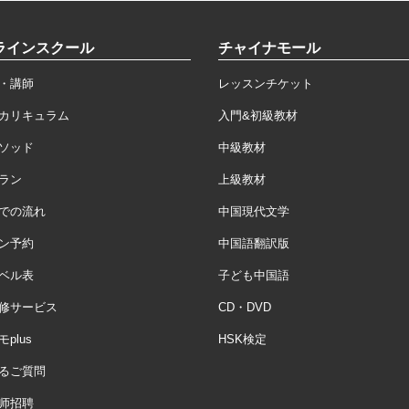
ラインスクール
チャイナモール
・講師
レッスンチケット
カリキュラム
入門&初級教材
ソッド
中級教材
ラン
上級教材
での流れ
中国現代文学
ン予約
中国語翻訳版
ベル表
子ども中国語
修サービス
CD・DVD
plus
HSK検定
るご質問
师招聘