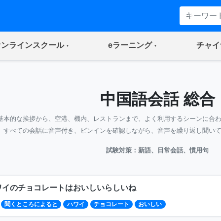
(current)
(current)
オンラインスクール
eラーニング
チャイ
中国語会話 総合
基本的な挨拶から、空港、機内、レストランまで、よく利用するシーンに合
すべての会話に音声付き、ピンインを確認しながら、音声を繰り返し聞い
試験対策：新語、日常会話、慣用句
ワイのチョコレートはおいしいらしいね
聞くところによると
ハワイ
チョコレート
おいしい