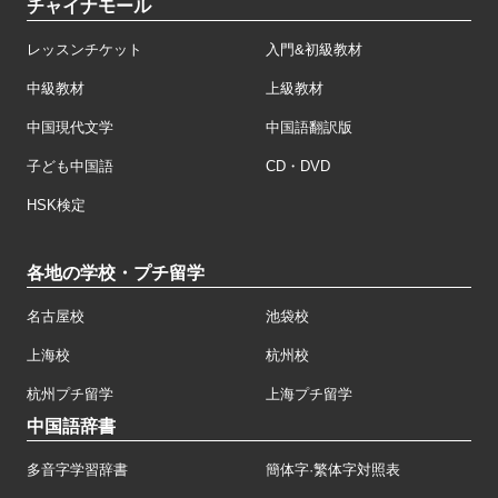
チャイナモール
レッスンチケット
入門&初級教材
中級教材
上級教材
中国現代文学
中国語翻訳版
子ども中国語
CD・DVD
HSK検定
各地の学校・プチ留学
名古屋校
池袋校
上海校
杭州校
杭州プチ留学
上海プチ留学
中国語辞書
多音字学習辞書
簡体字·繁体字対照表