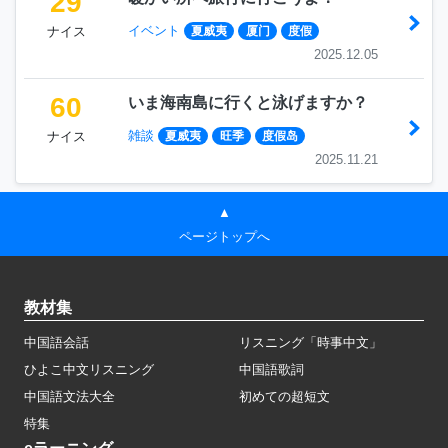
29
イベント
ナイス
夏威夷
厦门
度假
2025.12.05
60
いま海南島に行くと泳げますか？
雑談
ナイス
夏威夷
旺季
度假岛
2025.11.21
▲
ページトップへ
教材集
中国語会話
リスニング「時事中文」
ひよこ中文リスニング
中国語歌詞
中国語文法大全
初めての超短文
特集