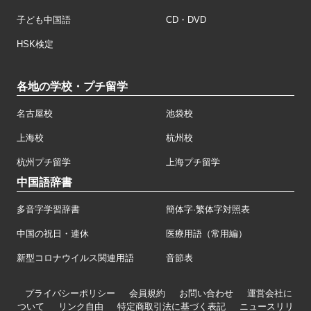
子ども中国語
CD・DVD
HSK検定
各地の学校・プチ留学
名古屋校
池袋校
上海校
杭州校
杭州プチ留学
上海プチ留学
中国語辞書
多音字学習辞書
簡体字·繁体字対照表
中国の祝日・連休
医療用語（常用編）
新型コロナウイルス関連用語
音節表
プライバシーポリシー
会員規約
お問い合わせ
運営会社に
ついて
リンク自由
特定商取引法に基づく表記
ニュースリリ